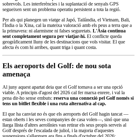
sobrevols. Les interferències i la suplantació de senyals GPS
segueixen sent un problema operatiu persistent a tota la regió.
Per als qui planegen un viatge al Japó, Tailàndia, el Vietnam, Bali,
l'Índia o la Xina, cal la mateixa valoració amb els peus a terra que a
la primavera: ni alarmisme ni falses seguretats.
L'Àsia continua
sent completament segura per viatjar-hi.
El conflicte queda
geogràficament lluny de les destinacions que vols visitar. El que
afecta és com hi arribes, quant triga i quant costa.
Els aeroports del Golf: de nou sota
amenaça
Al juny aquest apartat deia que el Golf tornava a ser una opció
viable. A principis d'agost del 2026 cal fer marxa enrere, i val la
pena dir-ho sense embuts:
reserva una connexió pel Golf només si
tens un bitllet flexible i una ruta alternativa al cap.
El que ha canviat no és que els aeroports del Golf hagin tancat —
estan oberts i les seves companyies de casa volen—, sinó que una
llarga llista d'altres aerolínies van retirar els seus propis serveis al
Golf després de l'escalada de juliol, i la majoria d'aquestes
suspensions s'allarguen ara fins a finals d'octubre del 2026: