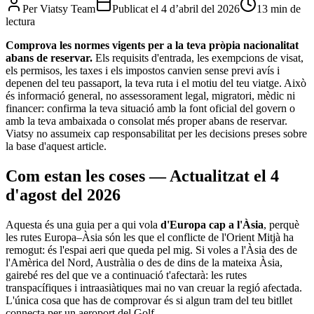
Per
Viatsy Team
Publicat el
4 d’abril del 2026
13 min de
lectura
Comprova les normes vigents per a la teva pròpia nacionalitat
abans de reservar.
Els requisits d'entrada, les exempcions de visat,
els permisos, les taxes i els impostos canvien sense previ avís i
depenen del teu passaport, la teva ruta i el motiu del teu viatge. Això
és informació general, no assessorament legal, migratori, mèdic ni
financer: confirma la teva situació amb la font oficial del govern o
amb la teva ambaixada o consolat més proper abans de reservar.
Viatsy no assumeix cap responsabilitat per les decisions preses sobre
la base d'aquest article.
Com estan les coses — Actualitzat el 4
d'agost del 2026
Aquesta és una guia per a qui vola
d'Europa cap a l'Àsia
, perquè
les rutes Europa–Àsia són les que el conflicte de l'Orient Mitjà ha
remogut: és l'espai aeri que queda pel mig. Si voles a l'Àsia des de
l'Amèrica del Nord, Austràlia o des de dins de la mateixa Àsia,
gairebé res del que ve a continuació t'afectarà: les rutes
transpacífiques i intraasiàtiques mai no van creuar la regió afectada.
L'única cosa que has de comprovar és si algun tram del teu bitllet
connecta per un aeroport del Golf.