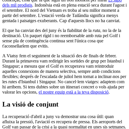
dels mil prodigis
. Indonèsia està en plena estació seca durant l'agost i
el setembre. El nord del Vietnam es troba al seu millor moment a
partir del setembre. L'estació verda de Tailàndia significa menys
gentada i paisatges exuberants. Cap d'aquests llocs no ha canviat.
El que ha canviat des del juny és la fiabilitat de la
ruta
, no la de la
destinació. Un paquet rígid i no reemborsable amb ruta pel Golf i
sense pla de contingència continua sent l'única cosa que
t'aconsellaríem que evitis.
A Viatsy fem el seguiment de la situació des de finals de febrer.
Durant la primavera vam redirigir les sortides de grup per Istanbul i
Singapur; a mesura que el Golf es recuperava vam reintroduir
aquelles connexions de manera selectiva, sempre amb condicions
flexibles; després de l'escalada de juliol hem tornat a inclinar-nos per
les rutes d'Istanbul i Singapur. No cancel·lem viatges: adaptem com
hi arribem. Si tens dubtes sobre un itinerari concret o vols ajuda per
valorar les opcions,
el nostre equip està a la teva disposició
.
La visió de conjunt
La recuperació d'abril a juny va demostrar una cosa útil: quan
afluixa la pressió, l'aviació es recupera de pressa. Els aeroports del
Golf van passar de la crisi a la quasi normalitat en unes sis setmanes.