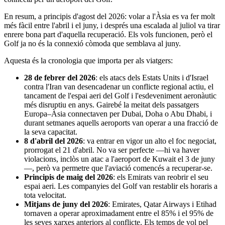
En resum, a principis d'agost del 2026: volar a l'Àsia es va fer molt
més fàcil entre l'abril i el juny, i després una escalada al juliol va tirar
enrere bona part d'aquella recuperació. Els vols funcionen, però el
Golf ja no és la connexió còmoda que semblava al juny.
Aquesta és la cronologia que importa per als viatgers:
28 de febrer del 2026
: els atacs dels Estats Units i d'Israel
contra l'Iran van desencadenar un conflicte regional actiu, el
tancament de l'espai aeri del Golf i l'esdeveniment aeronàutic
més disruptiu en anys. Gairebé la meitat dels passatgers
Europa–Àsia connectaven per Dubai, Doha o Abu Dhabi, i
durant setmanes aquells aeroports van operar a una fracció de
la seva capacitat.
8 d'abril del 2026
: va entrar en vigor un alto el foc negociat,
prorrogat el 21 d'abril. No va ser perfecte —hi va haver
violacions, inclòs un atac a l'aeroport de Kuwait el 3 de juny
—, però va permetre que l'aviació comencés a recuperar-se.
Principis de maig del 2026
: els Emirats van reobrir el seu
espai aeri. Les companyies del Golf van restablir els horaris a
tota velocitat.
Mitjans de juny del 2026
: Emirates, Qatar Airways i Etihad
tornaven a operar aproximadament entre el 85% i el 95% de
les seves xarxes anteriors al conflicte. Els temps de vol pel