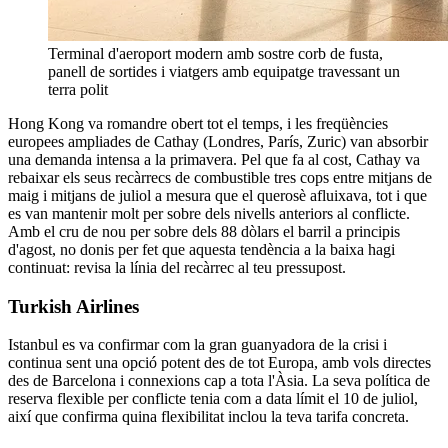
Terminal d'aeroport modern amb sostre corb de fusta,
panell de sortides i viatgers amb equipatge travessant un
terra polit
Hong Kong va romandre obert tot el temps, i les freqüències
europees ampliades de Cathay (Londres, París, Zuric) van absorbir
una demanda intensa a la primavera. Pel que fa al cost, Cathay va
rebaixar els seus recàrrecs de combustible tres cops entre mitjans de
maig i mitjans de juliol a mesura que el querosè afluixava, tot i que
es van mantenir molt per sobre dels nivells anteriors al conflicte.
Amb el cru de nou per sobre dels 88 dòlars el barril a principis
d'agost, no donis per fet que aquesta tendència a la baixa hagi
continuat: revisa la línia del recàrrec al teu pressupost.
Turkish Airlines
Istanbul es va confirmar com la gran guanyadora de la crisi i
continua sent una opció potent des de tot Europa, amb vols directes
des de Barcelona i connexions cap a tota l'Àsia. La seva política de
reserva flexible per conflicte tenia com a data límit el 10 de juliol,
així que confirma quina flexibilitat inclou la teva tarifa concreta.