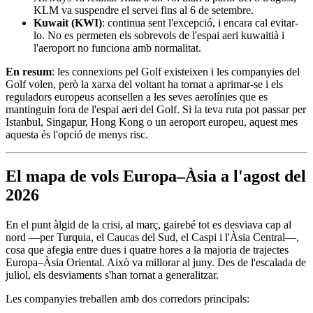
KLM va suspendre el servei fins al 6 de setembre.
Kuwait (KWI)
: continua sent l'excepció, i encara cal evitar-
lo. No es permeten els sobrevols de l'espai aeri kuwaitià i
l'aeroport no funciona amb normalitat.
En resum
: les connexions pel Golf existeixen i les companyies del
Golf volen, però la xarxa del voltant ha tornat a aprimar-se i els
reguladors europeus aconsellen a les seves aerolínies que es
mantinguin fora de l'espai aeri del Golf. Si la teva ruta pot passar per
Istanbul, Singapur, Hong Kong o un aeroport europeu, aquest mes
aquesta és l'opció de menys risc.
El mapa de vols Europa–Àsia a l'agost del
2026
En el punt àlgid de la crisi, al març, gairebé tot es desviava cap al
nord —per Turquia, el Caucas del Sud, el Caspi i l'Àsia Central—,
cosa que afegia entre dues i quatre hores a la majoria de trajectes
Europa–Àsia Oriental. Això va millorar al juny. Des de l'escalada de
juliol, els desviaments s'han tornat a generalitzar.
Les companyies treballen amb dos corredors principals: