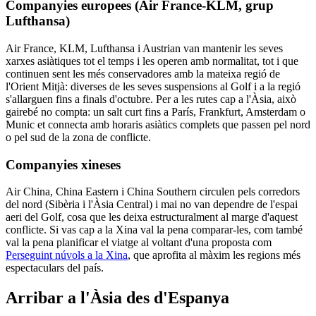
Companyies europees (Air France-KLM, grup
Lufthansa)
Air France, KLM, Lufthansa i Austrian van mantenir les seves
xarxes asiàtiques tot el temps i les operen amb normalitat, tot i que
continuen sent les més conservadores amb la mateixa regió de
l'Orient Mitjà: diverses de les seves suspensions al Golf i a la regió
s'allarguen fins a finals d'octubre. Per a les rutes cap a l'Àsia, això
gairebé no compta: un salt curt fins a París, Frankfurt, Amsterdam o
Munic et connecta amb horaris asiàtics complets que passen pel nord
o pel sud de la zona de conflicte.
Companyies xineses
Air China, China Eastern i China Southern circulen pels corredors
del nord (Sibèria i l'Àsia Central) i mai no van dependre de l'espai
aeri del Golf, cosa que les deixa estructuralment al marge d'aquest
conflicte. Si vas cap a la Xina val la pena comparar-les, com també
val la pena planificar el viatge al voltant d'una proposta com
Perseguint núvols a la Xina
, que aprofita al màxim les regions més
espectaculars del país.
Arribar a l'Àsia des d'Espanya