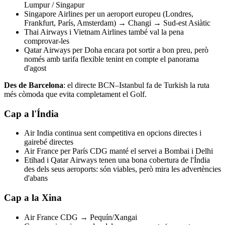
Lumpur / Singapur
Singapore Airlines per un aeroport europeu (Londres,
Frankfurt, París, Amsterdam) → Changi → Sud-est Asiàtic
Thai Airways i Vietnam Airlines també val la pena
comprovar-les
Qatar Airways per Doha encara pot sortir a bon preu, però
només amb tarifa flexible tenint en compte el panorama
d'agost
Des de Barcelona
: el directe BCN–Istanbul fa de Turkish la ruta
més còmoda que evita completament el Golf.
Cap a l'Índia
Air India continua sent competitiva en opcions directes i
gairebé directes
Air France per París CDG manté el servei a Bombai i Delhi
Etihad i Qatar Airways tenen una bona cobertura de l'Índia
des dels seus aeroports: són viables, però mira les advertències
d'abans
Cap a la Xina
Air France CDG → Pequín/Xangai