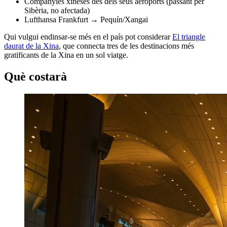
Companyies xineses des dels seus aeroports (passant per
Sibèria, no afectada)
Lufthansa Frankfurt → Pequín/Xangai
Qui vulgui endinsar-se més en el país pot considerar
El triangle
daurat de la Xina
, que connecta tres de les destinacions més
gratificants de la Xina en un sol viatge.
Què costarà