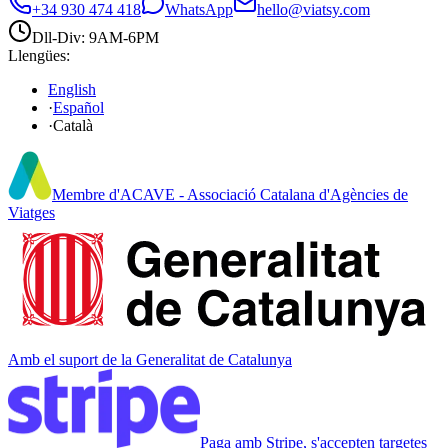
+34 930 474 418
WhatsApp
hello@viatsy.com
Dll-Div: 9AM-6PM
Llengües
:
English
·
Español
·
Català
Membre d'ACAVE - Associació Catalana d'Agències de
Viatges
Amb el suport de la Generalitat de Catalunya
Paga amb Stripe, s'accepten targetes