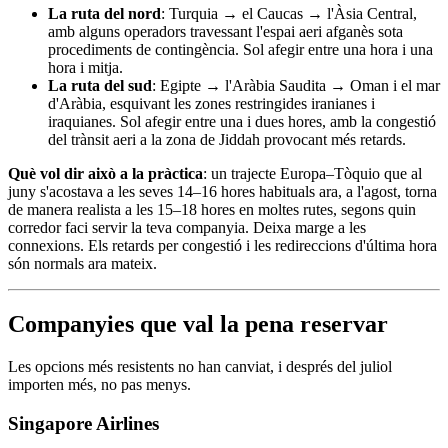
La ruta del nord
: Turquia → el Caucas → l'Àsia Central,
amb alguns operadors travessant l'espai aeri afganès sota
procediments de contingència. Sol afegir entre una hora i una
hora i mitja.
La ruta del sud
: Egipte → l'Aràbia Saudita → Oman i el mar
d'Aràbia, esquivant les zones restringides iranianes i
iraquianes. Sol afegir entre una i dues hores, amb la congestió
del trànsit aeri a la zona de Jiddah provocant més retards.
Què vol dir això a la pràctica
: un trajecte Europa–Tòquio que al
juny s'acostava a les seves 14–16 hores habituals ara, a l'agost, torna
de manera realista a les 15–18 hores en moltes rutes, segons quin
corredor faci servir la teva companyia. Deixa marge a les
connexions. Els retards per congestió i les redireccions d'última hora
són normals ara mateix.
Companyies que val la pena reservar
Les opcions més resistents no han canviat, i després del juliol
importen més, no pas menys.
Singapore Airlines