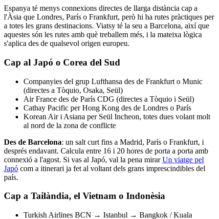
Espanya té menys connexions directes de llarga distància cap a
l'Àsia que Londres, París o Frankfurt, però hi ha rutes pràctiques per
a totes les grans destinacions. Viatsy té la seu a Barcelona, així que
aquestes són les rutes amb què treballem més, i la mateixa lògica
s'aplica des de qualsevol origen europeu.
Cap al Japó o Corea del Sud
Companyies del grup Lufthansa des de Frankfurt o Munic
(directes a Tòquio, Osaka, Seül)
Air France des de París CDG (directes a Tòquio i Seül)
Cathay Pacific per Hong Kong des de Londres o París
Korean Air i Asiana per Seül Incheon, totes dues volant molt
al nord de la zona de conflicte
Des de Barcelona
: un salt curt fins a Madrid, París o Frankfurt, i
després endavant. Calcula entre 16 i 20 hores de porta a porta amb
connexió a l'agost. Si vas al Japó, val la pena mirar
Un viatge pel
Japó
com a itinerari ja fet al voltant dels grans imprescindibles del
país.
Cap a Tailàndia, el Vietnam o Indonèsia
Turkish Airlines BCN → Istanbul → Bangkok / Kuala