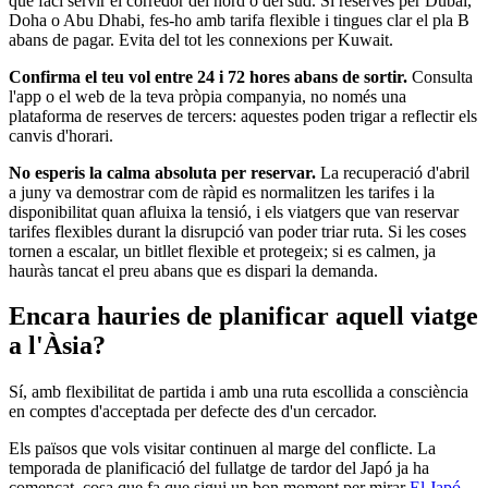
que faci servir el corredor del nord o del sud. Si reserves per Dubai,
Doha o Abu Dhabi, fes-ho amb tarifa flexible i tingues clar el pla B
abans de pagar. Evita del tot les connexions per Kuwait.
Confirma el teu vol entre 24 i 72 hores abans de sortir.
Consulta
l'app o el web de la teva pròpia companyia, no només una
plataforma de reserves de tercers: aquestes poden trigar a reflectir els
canvis d'horari.
No esperis la calma absoluta per reservar.
La recuperació d'abril
a juny va demostrar com de ràpid es normalitzen les tarifes i la
disponibilitat quan afluixa la tensió, i els viatgers que van reservar
tarifes flexibles durant la disrupció van poder triar ruta. Si les coses
tornen a escalar, un bitllet flexible et protegeix; si es calmen, ja
hauràs tancat el preu abans que es dispari la demanda.
Encara hauries de planificar aquell viatge
a l'Àsia?
Sí, amb flexibilitat de partida i amb una ruta escollida a consciència
en comptes d'acceptada per defecte des d'un cercador.
Els països que vols visitar continuen al marge del conflicte. La
temporada de planificació del fullatge de tardor del Japó ja ha
començat, cosa que fa que sigui un bon moment per mirar
El Japó