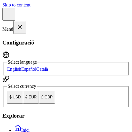
Skip to content
Menú
Configuració
Select language
English
Español
Català
Select currency
$
USD
€
EUR
£
GBP
Explorar
Inici