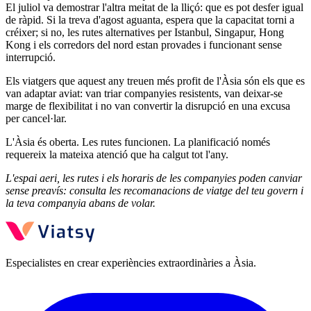
El juliol va demostrar l'altra meitat de la lliçó: que es pot desfer igual
de ràpid. Si la treva d'agost aguanta, espera que la capacitat torni a
créixer; si no, les rutes alternatives per Istanbul, Singapur, Hong
Kong i els corredors del nord estan provades i funcionant sense
interrupció.
Els viatgers que aquest any treuen més profit de l'Àsia són els que es
van adaptar aviat: van triar companyies resistents, van deixar-se
marge de flexibilitat i no van convertir la disrupció en una excusa
per cancel·lar.
L'Àsia és oberta. Les rutes funcionen. La planificació només
requereix la mateixa atenció que ha calgut tot l'any.
L'espai aeri, les rutes i els horaris de les companyies poden canviar
sense preavís: consulta les recomanacions de viatge del teu govern i
la teva companyia abans de volar.
Especialistes en crear experiències extraordinàries a Àsia.