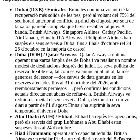
Dubai (DXB) / Emirates
: Emirates continua volant i té la
recuperació més sòlida de les tres, però al voltant del 75% del
seu horari anterior al conflicte a principis d'agost, per sota de
la xarxa gairebé completa que havia restablert al juny. A
banda, British Airways, Singapore Airlines, Cathay Pacific,
Air Canada, Finnair, ITA Airways i Philippine Airlines han
suspès els seus serveis a Dubai fins a finals d'octubre (el 24–
25 d'octubre en la majoria de casos).
Doha (DOH) / Qatar Airways
: Qatar Airways continua
operant una xarxa àmplia des de Doha i va retallar un nombre
modest de destinacions després del juliol. La seva política de
reserva flexible era, tal com es va anunciar al juliol, la més
generosa del sector —dos canvis de data gratuïts en les
reserves afectades fins al 31 d'octubre del 2026, amb
reemborsaments permesos—, però confirma les condicions
actuals directament abans de refiar-te'n. British Airways va
reduir a la meitat el seu servei a Doha, deixant-lo en un vol
diari a partir de l'1 d'agost; Finnair ha suprimit la seva
temporada d'hivern a Doha.
Abu Dhabi (AUH) / Etihad
: Etihad ha reprès les operacions,
però els serveis del grup Lufthansa a Abu Dhabi estan
suspesos fins al 24 d'octubre.
Riad i Dammam
: operant amb capacitat reduïda. British
Airways va retallar Riad a un vol diari a partir del 8 d'agost;