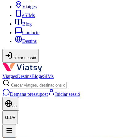
Viatges
eSIMs
Blog
Contacte
Destins
Iniciar sessió
Viatges
Destins
Blog
eSIMs
Demana pressupost
Iniciar sessió
ca
€
EUR