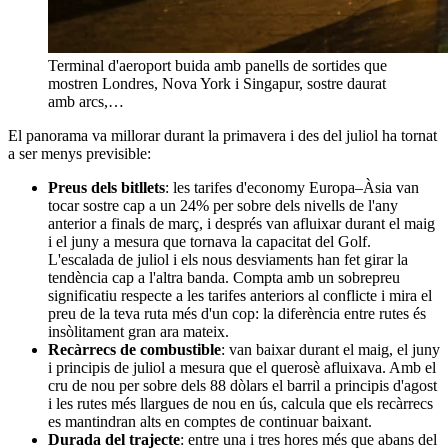
Terminal d'aeroport buida amb panells de sortides que
mostren Londres, Nova York i Singapur, sostre daurat
amb arcs,…
El panorama va millorar durant la primavera i des del juliol ha tornat
a ser menys previsible:
Preus dels bitllets
: les tarifes d'economy Europa–Àsia van
tocar sostre cap a un 24% per sobre dels nivells de l'any
anterior a finals de març, i després van afluixar durant el maig
i el juny a mesura que tornava la capacitat del Golf.
L'escalada de juliol i els nous desviaments han fet girar la
tendència cap a l'altra banda. Compta amb un sobrepreu
significatiu respecte a les tarifes anteriors al conflicte i mira el
preu de la teva ruta més d'un cop: la diferència entre rutes és
insòlitament gran ara mateix.
Recàrrecs de combustible
: van baixar durant el maig, el juny
i principis de juliol a mesura que el querosè afluixava. Amb el
cru de nou per sobre dels 88 dòlars el barril a principis d'agost
i les rutes més llargues de nou en ús, calcula que els recàrrecs
es mantindran alts en comptes de continuar baixant.
Durada del trajecte
: entre una i tres hores més que abans del