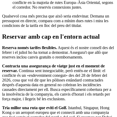
conflicte en la majoria de rutes Europa–Àsia Oriental, segons
el corredor. No reservis connexions justes.
Qualsevol cosa més precisa que això seria endevinar. Demana un
pressupost en directe, compara com a mínim dues rutes i mira les
condicions de la tarifa en lloc del preu del titular.
Reservar amb cap en l'entorn actual
Reserva només tarifes flexibles.
Aquest és el nostre consell des del
febrer i el juliol ho ha tornat a demostrar. Assegura't que allò que
reserves inclou canvis gratuïts o reemborsaments.
Contracta una assegurança de viatge just en el moment de
reservar.
Continua sent innegociable, però entén-ne el límit: el
conflicte és un «esdeveniment conegut» des del 28 de febrer del
2026, cosa que vol dir que les pòlisses estàndard contractades
després d'aquesta data en general no cobriran les incidències
causades directament per ell. Busca específicament cobertura per a
la insolvència de la companyia, els canvis d'horari i els retards per
força major, i llegeix bé les exclusions.
Tria millor una ruta que eviti el Golf.
Istanbul, Singapur, Hong
Kong o un aeroport europeu que et connecti amb una companyia