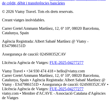
de crèdit, dèbit i transferències bancàries
© 2026 Viatsy Travel. Tots els drets reservats.
Creant viatges inolvidables.
Carrer Gretel Ammann Martínez, 12, 6º 10ª, 08020 Barcelona,
Catalunya, Spain
Agència Registrada
:
Albert Sabaté Martínez @ Viatsy -
ES47986151D
Assegurança de caució
:
024S00352CAV
Llicència Agència de Viatges
:
FUE-2025-04277277
Viatsy Travel
•
+34 930 474 418
•
hello@viatsy.com
Carrer Gretel Ammann Martínez, 12, 6º 10ª, 08020 Barcelona,
Catalunya, Spain
•
Agència Registrada
:
Albert Sabaté Martínez @
Viatsy - ES47986151D
•
Assegurança de caució
:
024S00352CAV
•
Llicència Agència de Viatges
:
FUE-2025-04277277
viatsy.com
• Membre d'ACAVE - Associació Catalana d'Agències
de Viatges