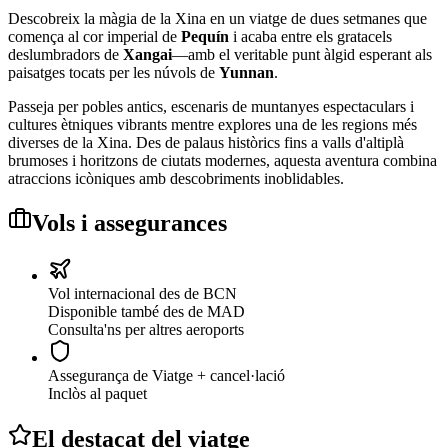
Descobreix la màgia de la Xina en un viatge de dues setmanes que
comença al cor imperial de
Pequín
i acaba entre els gratacels
deslumbradors de
Xangai
—amb el veritable punt àlgid esperant als
paisatges tocats per les núvols de
Yunnan
.
Passeja per pobles antics, escenaris de muntanyes espectaculars i
cultures ètniques vibrants mentre explores una de les regions més
diverses de la Xina. Des de palaus històrics fins a valls d'altiplà
brumoses i horitzons de ciutats modernes, aquesta aventura combina
atraccions icòniques amb descobriments inoblidables.
Vols i assegurances
Vol internacional des de BCN
Disponible també des de MAD
Consulta'ns per altres aeroports
Assegurança de Viatge
+ cancel·lació
Inclòs al paquet
El destacat del viatge