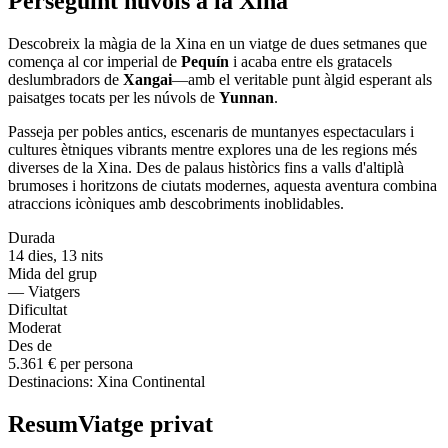
Perseguint núvols a la Xina
Descobreix la màgia de la Xina en un viatge de dues setmanes que
comença al cor imperial de
Pequín
i acaba entre els gratacels
deslumbradors de
Xangai
—amb el veritable punt àlgid esperant als
paisatges tocats per les núvols de
Yunnan
.
Passeja per pobles antics, escenaris de muntanyes espectaculars i
cultures ètniques vibrants mentre explores una de les regions més
diverses de la Xina. Des de palaus històrics fins a valls d'altiplà
brumoses i horitzons de ciutats modernes, aquesta aventura combina
atraccions icòniques amb descobriments inoblidables.
Durada
14
dies
,
13
nits
Mida del grup
—
Viatgers
Dificultat
Moderat
Des de
5.361 €
per persona
Destinacions
:
Xina Continental
Resum
Viatge privat