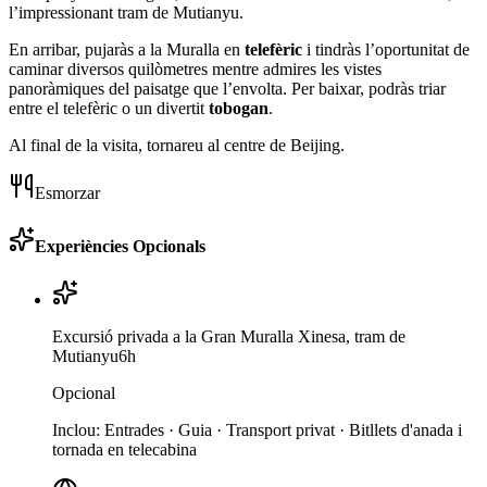
l’impressionant tram de Mutianyu.
En arribar, pujaràs a la Muralla en
telefèric
i tindràs l’oportunitat de
caminar diversos quilòmetres mentre admires les vistes
panoràmiques del paisatge que l’envolta. Per baixar, podràs triar
entre el telefèric o un divertit
tobogan
.
Al final de la visita, tornareu al centre de Beijing.
Esmorzar
Experiències Opcionals
Excursió privada a la Gran Muralla Xinesa, tram de
Mutianyu
6h
Opcional
Inclou
:
Entrades · Guia · Transport privat · Bitllets d'anada i
tornada en telecabina