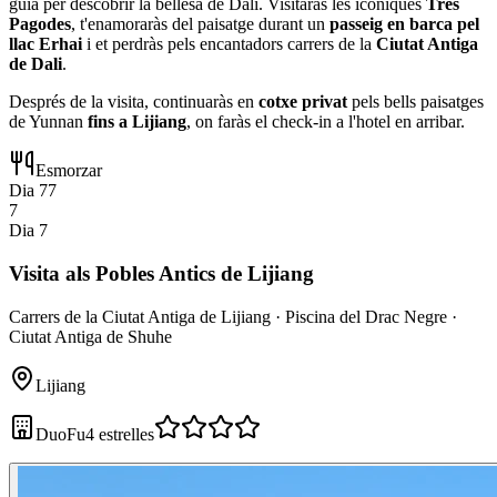
guia per descobrir la bellesa de Dali. Visitaràs les icòniques
Tres
Pagodes
, t'enamoraràs del paisatge durant un
passeig en barca pel
llac Erhai
i et perdràs pels encantadors carrers de la
Ciutat Antiga
de Dali
.
Després de la visita, continuaràs en
cotxe privat
pels bells paisatges
de Yunnan
fins a Lijiang
, on faràs el check-in a l'hotel en arribar.
Esmorzar
Dia 7
7
7
Dia 7
Visita als Pobles Antics de Lijiang
Carrers de la Ciutat Antiga de Lijiang · Piscina del Drac Negre ·
Ciutat Antiga de Shuhe
Lijiang
DuoFu
4 estrelles