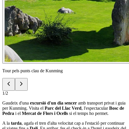
Tour pels punts clau de Kunming
1
/
2
Gaudeix d'una
excursió d'un dia sencer
amb transport privat i guia
per Kunming. Visita el
Parc del Llac Verd
, l'espectacular
Bosc de
Pedra
i el
Mercat de Flors i Ocells
si el temps ho permet.
A la
tarda
, agafa el tren d'alta velocitat cap a l'estació per continuar
el viatge fins a
Dali
. En arribar, fes el check-in a l'hotel i gaudeix del