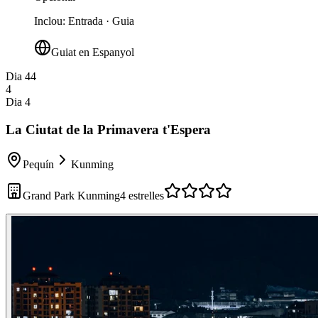
Inclou
:
Entrada · Guia
Guiat en Espanyol
Dia 4
4
4
Dia 4
La Ciutat de la Primavera t'Espera
Pequín
Kunming
Grand Park Kunming
4 estrelles