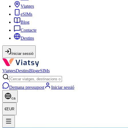
Viatges
eSIMs
Blog
Contacte
Destins
Iniciar sessió
Viatges
Destins
Blog
eSIMs
Demana pressupost
Iniciar sessió
ca
€
EUR