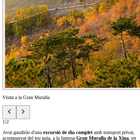
Visita a la Gran Muralla
1
/
2
Avui gaudiràs d'una
excursió de dia complet
amb transport privat,
acompanyat del teu guia, a la famosa
Gran Muralla de la Xina
, en