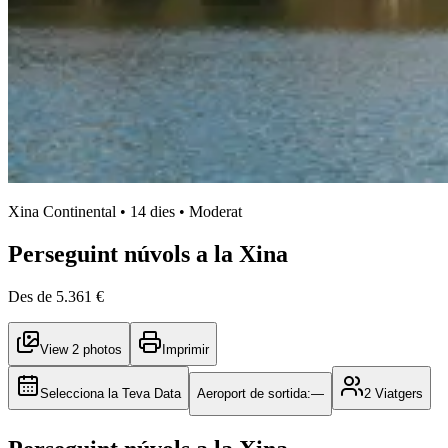
Xina Continental • 14 dies • Moderat
Perseguint núvols a la Xina
Des de
5.361 €
View 2 photos
Imprimir
Selecciona la Teva Data
Aeroport de sortida
:
—
2
Viatgers