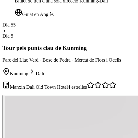
Bitllet de tren d'una sola direcció Kunming-Dali
Guiat en Anglès
Dia 5
5
5
Dia 5
Tour pels punts clau de Kunming
Parc del Llac Verd · Bosc de Pedra · Mercat de Flors i Ocells
Kunming
Dali
Manxin Dali Old Town Hotel
4 estrelles