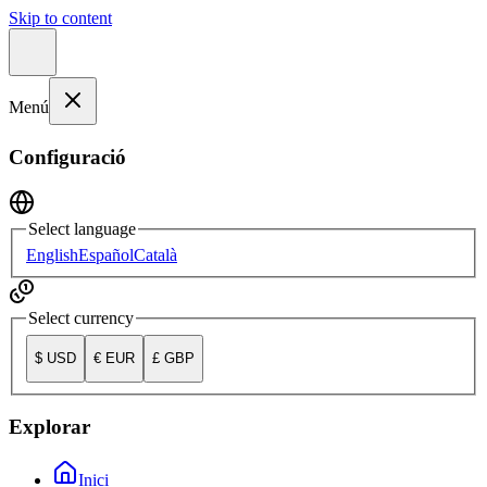
Skip to content
Menú
Configuració
Select language
English
Español
Català
Select currency
$
USD
€
EUR
£
GBP
Explorar
Inici