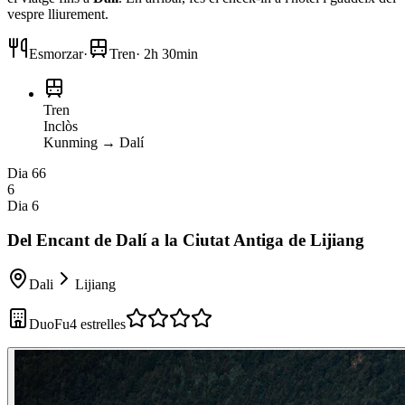
vespre lliurement.
Esmorzar
·
Tren
·
2h 30min
Tren
Inclòs
Kunming
→
Dalí
Dia 6
6
6
Dia 6
Del Encant de Dalí a la Ciutat Antiga de Lijiang
Dali
Lijiang
DuoFu
4 estrelles