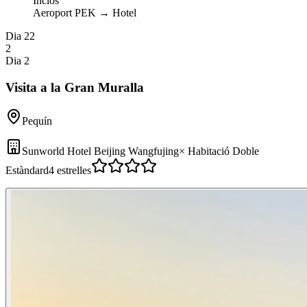
Inclòs
Aeroport PEK
→
Hotel
Dia 2
2
2
Dia 2
Visita a la Gran Muralla
Pequín
Sunworld Hotel Beijing Wangfujing
×
Habitació Doble
Estàndard
4 estrelles