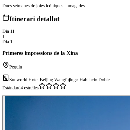
Dues setmanes de joies icòniques i amagades
Itinerari detallat
Dia 1
1
1
Dia 1
Primeres impressions de la Xina
Pequín
Sunworld Hotel Beijing Wangfujing
×
Habitació Doble
Estàndard
4 estrelles