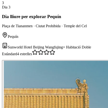
3
Dia 3
Dia lliure per explorar Pequín
Plaça de Tiananmen · Ciutat Prohibida · Temple del Cel
Pequín
Sunworld Hotel Beijing Wangfujing
×
Habitació Doble
Estàndard
4 estrelles