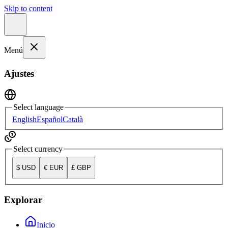
Skip to content
Menú
Ajustes
Select language
English
Español
Català
Select currency
$
USD
€
EUR
£
GBP
Explorar
Inicio