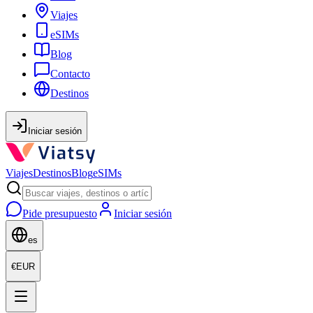
Viajes
eSIMs
Blog
Contacto
Destinos
Iniciar sesión
Viajes
Destinos
Blog
eSIMs
Pide presupuesto
Iniciar sesión
es
€
EUR