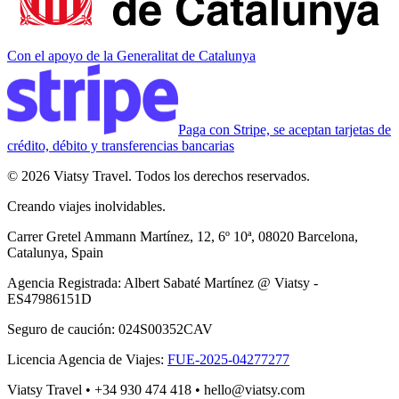
Con el apoyo de la Generalitat de Catalunya
Paga con Stripe, se aceptan tarjetas de
crédito, débito y transferencias bancarias
© 2026 Viatsy Travel. Todos los derechos reservados.
Creando viajes inolvidables.
Carrer Gretel Ammann Martínez, 12, 6º 10ª, 08020 Barcelona,
Catalunya, Spain
Agencia Registrada
:
Albert Sabaté Martínez @ Viatsy -
ES47986151D
Seguro de caución
:
024S00352CAV
Licencia Agencia de Viajes
:
FUE-2025-04277277
Viatsy Travel
•
+34 930 474 418
•
hello@viatsy.com