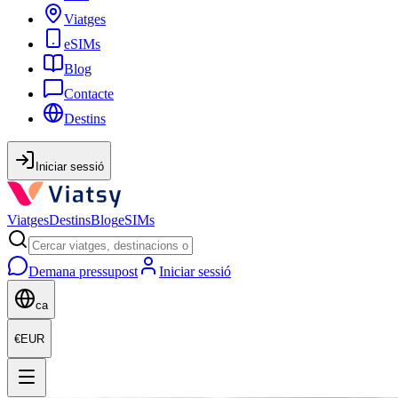
Viatges
eSIMs
Blog
Contacte
Destins
Iniciar sessió
Viatges
Destins
Blog
eSIMs
Demana pressupost
Iniciar sessió
ca
€
EUR