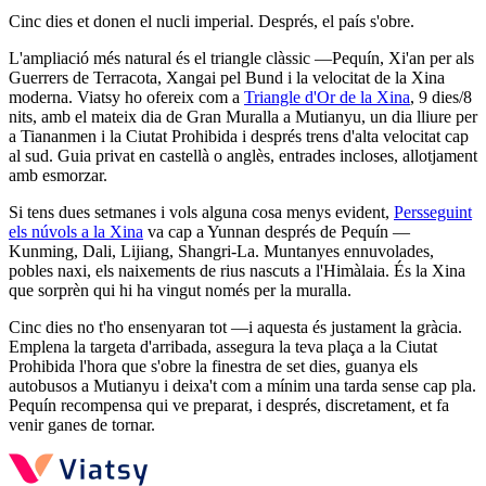
Cinc dies et donen el nucli imperial. Després, el país s'obre.
L'ampliació més natural és el triangle clàssic —Pequín, Xi'an per als
Guerrers de Terracota, Xangai pel Bund i la velocitat de la Xina
moderna. Viatsy ho ofereix com a
Triangle d'Or de la Xina
, 9 dies/8
nits, amb el mateix dia de Gran Muralla a Mutianyu, un dia lliure per
a Tiananmen i la Ciutat Prohibida i després trens d'alta velocitat cap
al sud. Guia privat en castellà o anglès, entrades incloses, allotjament
amb esmorzar.
Si tens dues setmanes i vols alguna cosa menys evident,
Persseguint
els núvols a la Xina
va cap a Yunnan després de Pequín —
Kunming, Dali, Lijiang, Shangri-La. Muntanyes ennuvolades,
pobles naxi, els naixements de rius nascuts a l'Himàlaia. És la Xina
que sorprèn qui hi ha vingut només per la muralla.
Cinc dies no t'ho ensenyaran tot —i aquesta és justament la gràcia.
Emplena la targeta d'arribada, assegura la teva plaça a la Ciutat
Prohibida l'hora que s'obre la finestra de set dies, guanya els
autobusos a Mutianyu i deixa't com a mínim una tarda sense cap pla.
Pequín recompensa qui ve preparat, i després, discretament, et fa
venir ganes de tornar.