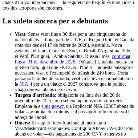
abans d'un vol internacional —la seguretat de Pequín és minuciosa i
tots dos aeroports són enormes.
La xuleta sincera per a debutants
Visat:
Sense visat fins a 30 dies per a una cinquantena de
nacionalitats —bona part de la UE, el Regne Unit i el Canadà
(tots dos des del 17 de febrer de 2026), Austràlia, Nova
Zelanda, el Japó, Corea del Sud, el Brasil, l'Argentina, Xile,
el Perú, l'Uruguai, l'Aràbia Saudita, Rússia i més,
confirmat
fins al 31 de desembre de 2026
. Txèquia i Lituània encara en
queden fora, igual que els EUA i l'Índia —aquests passaports
necessiten visat o l'exempció de trànsit de 240 hores. Porta
passaport i bitllet de tornada, verifica la teva nacionalitat amb
la
NIA
, i per a un viatge el 2027 comprova que la política
s'hagi renovat abans de reservar.
Targeta d'arribada:
obligatòria en línia des del 20 de
novembre de 2025, amb set exempcions molt concretes.
Emplena-la a
s.nia.gov.cn
o a l'aplicació NIA 12367 abans de
volar —gratuïta, deu minuts, cal passaport, número de vol i
adreça de l'hotel.
Diners:
El «tap to ride» funciona al metro amb
Visa/Mastercard estrangeres. Configura Alipay i WeChat Pay
abans de volar —els pagaments de 200 CNY o menys no