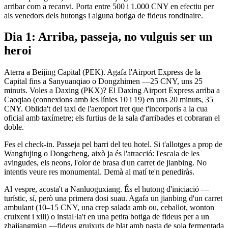
arribar com a recanvi. Porta entre 500 i 1.000 CNY en efectiu per
als venedors dels hutongs i alguna botiga de fideus rondinaire.
Dia 1: Arriba, passeja, no vulguis ser un
heroi
Aterra a Beijing Capital (PEK). Agafa l'Airport Express de la
Capital fins a Sanyuanqiao o Dongzhimen —25 CNY, uns 25
minuts. Voles a Daxing (PKX)? El Daxing Airport Express arriba a
Caoqiao (connexions amb les línies 10 i 19) en uns 20 minuts, 35
CNY. Oblida't del taxi de l'aeroport tret que t'incorporis a la cua
oficial amb taxímetre; els furtius de la sala d'arribades et cobraran el
doble.
Fes el check-in. Passeja pel barri del teu hotel. Si t'allotges a prop de
Wangfujing o Dongcheng, això ja és l'atracció: l'escala de les
avingudes, els neons, l'olor de brasa d'un carret de jianbing. No
intentis veure res monumental. Demà al matí te'n penediràs.
Al vespre, acosta't a Nanluoguxiang. És el hutong d'iniciació —
turístic, sí, però una primera dosi suau. Agafa un jianbing d'un carret
ambulant (10–15 CNY, una crep salada amb ou, ceballot, wonton
cruixent i xili) o instal·la't en una petita botiga de fideus per a un
zhajiangmian —fideus gruixuts de blat amb pasta de soja fermentada