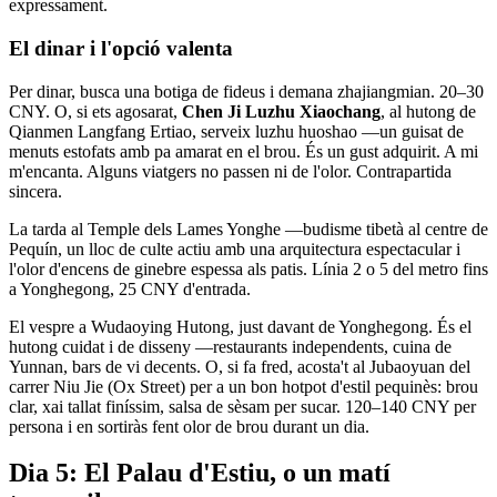
expressament.
El dinar i l'opció valenta
Per dinar, busca una botiga de fideus i demana zhajiangmian. 20–30
CNY. O, si ets agosarat,
Chen Ji Luzhu Xiaochang
, al hutong de
Qianmen Langfang Ertiao, serveix luzhu huoshao —un guisat de
menuts estofats amb pa amarat en el brou. És un gust adquirit. A mi
m'encanta. Alguns viatgers no passen ni de l'olor. Contrapartida
sincera.
La tarda al Temple dels Lames Yonghe —budisme tibetà al centre de
Pequín, un lloc de culte actiu amb una arquitectura espectacular i
l'olor d'encens de ginebre espessa als patis. Línia 2 o 5 del metro fins
a Yonghegong, 25 CNY d'entrada.
El vespre a Wudaoying Hutong, just davant de Yonghegong. És el
hutong cuidat i de disseny —restaurants independents, cuina de
Yunnan, bars de vi decents. O, si fa fred, acosta't al Jubaoyuan del
carrer Niu Jie (Ox Street) per a un bon hotpot d'estil pequinès: brou
clar, xai tallat finíssim, salsa de sèsam per sucar. 120–140 CNY per
persona i en sortiràs fent olor de brou durant un dia.
Dia 5: El Palau d'Estiu, o un matí