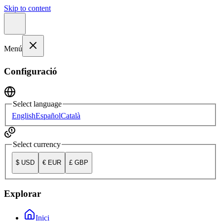
Skip to content
Menú
Configuració
Select language
English
Español
Català
Select currency
$
USD
€
EUR
£
GBP
Explorar
Inici