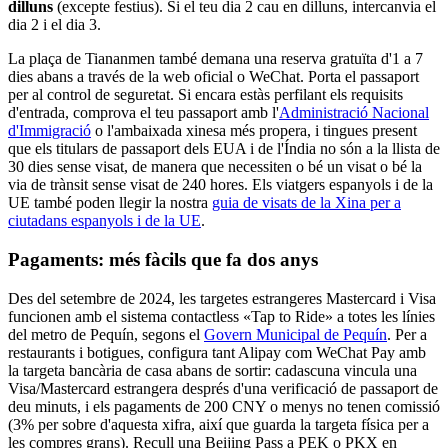
dilluns
(excepte festius). Si el teu dia 2 cau en dilluns, intercanvia el
dia 2 i el dia 3.
La plaça de Tiananmen també demana una reserva gratuïta d'1 a 7
dies abans a través de la web oficial o WeChat. Porta el passaport
per al control de seguretat. Si encara estàs perfilant els requisits
d'entrada, comprova el teu passaport amb l'
Administració Nacional
d'Immigració
o l'ambaixada xinesa més propera, i tingues present
que els titulars de passaport dels EUA i de l'Índia no són a la llista de
30 dies sense visat, de manera que necessiten o bé un visat o bé la
via de trànsit sense visat de 240 hores. Els viatgers espanyols i de la
UE també poden llegir la nostra
guia de visats de la Xina per a
ciutadans espanyols i de la UE
.
Pagaments: més fàcils que fa dos anys
Des del setembre de 2024, les targetes estrangeres Mastercard i Visa
funcionen amb el sistema contactless «Tap to Ride» a totes les línies
del metro de Pequín, segons el
Govern Municipal de Pequín
. Per a
restaurants i botigues, configura tant Alipay com WeChat Pay amb
la targeta bancària de casa abans de sortir: cadascuna vincula una
Visa/Mastercard estrangera després d'una verificació de passaport de
deu minuts, i els pagaments de 200 CNY o menys no tenen comissió
(3% per sobre d'aquesta xifra, així que guarda la targeta física per a
les compres grans). Recull una Beijing Pass a PEK o PKX en