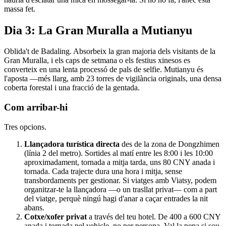
massa fet.
Dia 3: La Gran Muralla a Mutianyu
Oblida't de Badaling. Absorbeix la gran majoria dels visitants de la
Gran Muralla, i els caps de setmana o els festius xinesos es
converteix en una lenta processó de pals de selfie. Mutianyu és
l'aposta —més llarg, amb 23 torres de vigilància originals, una densa
coberta forestal i una fracció de la gentada.
Com arribar-hi
Tres opcions.
Llançadora turística directa
des de la zona de Dongzhimen
(línia 2 del metro). Sortides al matí entre les 8:00 i les 10:00
aproximadament, tornada a mitja tarda, uns 80 CNY anada i
tornada. Cada trajecte dura una hora i mitja, sense
transbordaments per gestionar. Si viatges amb Viatsy, podem
organitzar-te la llançadora —o un trasllat privat— com a part
del viatge, perquè ningú hagi d'anar a caçar entrades la nit
abans.
Cotxe/xofer privat
a través del teu hotel. De 400 a 600 CNY
anada i tornada pel vehicle, no per persona. Val la pena si sou