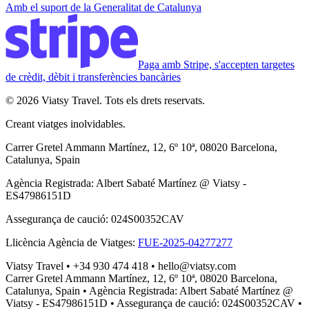
Amb el suport de la Generalitat de Catalunya
Paga amb Stripe, s'accepten targetes
de crèdit, dèbit i transferències bancàries
© 2026 Viatsy Travel. Tots els drets reservats.
Creant viatges inolvidables.
Carrer Gretel Ammann Martínez, 12, 6º 10ª, 08020 Barcelona,
Catalunya, Spain
Agència Registrada
:
Albert Sabaté Martínez @ Viatsy -
ES47986151D
Assegurança de caució
:
024S00352CAV
Llicència Agència de Viatges
:
FUE-2025-04277277
Viatsy Travel
•
+34 930 474 418
•
hello@viatsy.com
Carrer Gretel Ammann Martínez, 12, 6º 10ª, 08020 Barcelona,
Catalunya, Spain
•
Agència Registrada
:
Albert Sabaté Martínez @
Viatsy - ES47986151D
•
Assegurança de caució
:
024S00352CAV
•