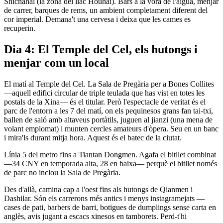
Shichahai (la zona del llac Houhai). Bars a la vora de l'aigua, menjar
de carrer, barques de rems, un ambient completament diferent del
cor imperial. Demana't una cervesa i deixa que les cames es
recuperin.
Dia 4: El Temple del Cel, els hutongs i
menjar com un local
El matí al Temple del Cel. La Sala de Pregària per a Bones Collites
—aquell edifici circular de triple teulada que has vist en totes les
postals de la Xina— és el titular. Però l'espectacle de veritat és el
parc de l'entorn a les 7 del matí, on els pequinesos grans fan tai-txi,
ballen de saló amb altaveus portàtils, juguen al jianzi (una mena de
volant emplomat) i munten cercles amateurs d'òpera. Seu en un banc
i mira'ls durant mitja hora. Aquest és el batec de la ciutat.
Línia 5 del metro fins a Tiantan Dongmen. Agafa el bitllet combinat
—34 CNY en temporada alta, 28 en baixa— perquè el bitllet només
de parc no inclou la Sala de Pregària.
Des d'allà, camina cap a l'oest fins als hutongs de Qianmen i
Dashilar. Són els carrerons més antics i menys instagramejats —
cases de pati, barbers de barri, botigues de dumplings sense carta en
anglès, avis jugant a escacs xinesos en tamborets. Perd-t'hi