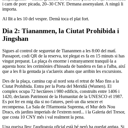
i carn de porc picada, 20–30 CNY. Demana assenyalant. A ningú li
importa.
Al llit a les 10 del vespre. Demà toca el plat fort.
Dia 2: Tiananmen, la Ciutat Prohibida i
Jingshan
Sigues al control de seguretat de Tiananmen a les 8:00 del matí.
Passaport, codi QR de la reserva, tot plegat es fa en 15 minuts si has
vingut preparat. La plaça és enorme i estranyament tranquil·la a
aquesta hora: les cerimònies d'hissada de bandera es fan a l'alba, així
que a les 8 la gentada ja s'aclareix abans que arribin les excursions.
Des de la plaça, camina cap al nord sota el retrat de Mao fins a la
Ciutat Prohibida. Entra per la Porta del Meridià (Wumen). El
complex ocupa 72 hectàrees i 980 edificis, construïts entre 1406 i
1420, declarats Patrimoni de la Humanitat de la UNESCO el 1987.
Es pot fer en mig dia si no t'atures, però un dia sencer et
recompensa. La Sala de l'Harmonia Suprema, el Mur dels Nou
Dracs, els jardins imperials de l'extrem nord... i la Galeria del Tresor,
que costa 10 CNY més i val realment la pena.
Una queixa lleu: l'audioguia oficial està bé però ha quedat antiga. Si