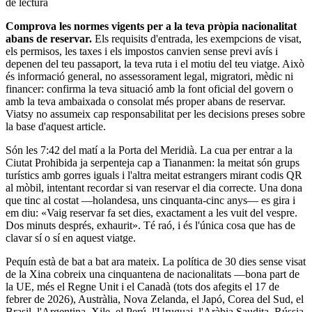
de lectura
Comprova les normes vigents per a la teva pròpia nacionalitat
abans de reservar.
Els requisits d'entrada, les exempcions de visat,
els permisos, les taxes i els impostos canvien sense previ avís i
depenen del teu passaport, la teva ruta i el motiu del teu viatge. Això
és informació general, no assessorament legal, migratori, mèdic ni
financer: confirma la teva situació amb la font oficial del govern o
amb la teva ambaixada o consolat més proper abans de reservar.
Viatsy no assumeix cap responsabilitat per les decisions preses sobre
la base d'aquest article.
Són les 7:42 del matí a la Porta del Meridià. La cua per entrar a la
Ciutat Prohibida ja serpenteja cap a Tiananmen: la meitat són grups
turístics amb gorres iguals i l'altra meitat estrangers mirant codis QR
al mòbil, intentant recordar si van reservar el dia correcte. Una dona
que tinc al costat —holandesa, uns cinquanta-cinc anys— es gira i
em diu: «Vaig reservar fa set dies, exactament a les vuit del vespre.
Dos minuts després, exhaurit». Té raó, i és l'única cosa que has de
clavar sí o sí en aquest viatge.
Pequín està de bat a bat ara mateix. La política de 30 dies sense visat
de la Xina cobreix una cinquantena de nacionalitats —bona part de
la UE, més el Regne Unit i el Canadà (tots dos afegits el 17 de
febrer de 2026), Austràlia, Nova Zelanda, el Japó, Corea del Sud, el
Brasil, l'Argentina, Xile, el Perú, l'Uruguai, l'Aràbia Saudita, Rússia