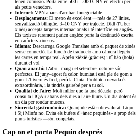
tenen comissió. Porta entre 500 i 1.000 CNY en efectiu per
als petits venedors.
Internet:
VPN abans d'arribar. Innegociable.
Desplaçaments:
El metro és excel·lent —més de 27 línies,
senyalització bilingüe, 3–10 CNY per trajecte. Didi (l'Uber
xinès) accepta targetes internacionals i té interfície en anglès.
Els taxistes rarament parlen anglès; porta la destinació escrita
en caràcters xinesos.
Idioma:
Descarrega Google Translate amb el paquet de xinès
sense connexió. La funció de traducció amb càmera llegeix
les cartes en temps real. Aprèn xièxiè (gràcies) i nǐ hǎo (hola)
durant el vol.
Quan anar-hi:
L'abril–maig i el setembre–octubre són
perfectes. El juny–agost fa calor, humitat i està ple de gom a
gom. L'hivern és fred, però la Ciutat Prohibida nevada és
extraordinària, i la tindràs gairebé per a tu sol.
Qualitat de l'aire:
Molt millor que fa una dècada, però
consulta l'IQAir abans dels dies a l'aire lliure. Un dia dolent és
un dia per rondar museus.
Sinceritat gastronòmica:
Quanjude està sobrevalorat. Liqun
i Siji Minfu no. Evita els bufets d'«ànec pequinès» a prop dels
punts turístics —són congelats.
Cap on et porta Pequín després