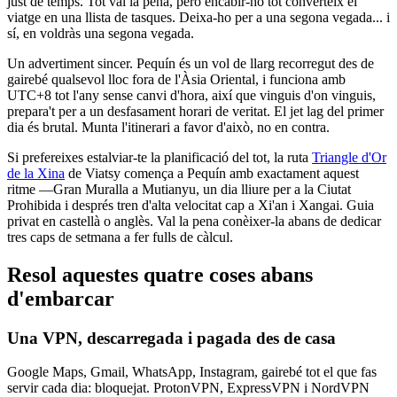
just de temps. Tot val la pena, però encabir-ho tot converteix el
viatge en una llista de tasques. Deixa-ho per a una segona vegada... i
sí, en voldràs una segona vegada.
Un advertiment sincer. Pequín és un vol de llarg recorregut des de
gairebé qualsevol lloc fora de l'Àsia Oriental, i funciona amb
UTC+8 tot l'any sense canvi d'hora, així que vinguis d'on vinguis,
prepara't per a un desfasament horari de veritat. El jet lag del primer
dia és brutal. Munta l'itinerari a favor d'això, no en contra.
Si prefereixes estalviar-te la planificació del tot, la ruta
Triangle d'Or
de la Xina
de Viatsy comença a Pequín amb exactament aquest
ritme —Gran Muralla a Mutianyu, un dia lliure per a la Ciutat
Prohibida i després tren d'alta velocitat cap a Xi'an i Xangai. Guia
privat en castellà o anglès. Val la pena conèixer-la abans de dedicar
tres caps de setmana a fer fulls de càlcul.
Resol aquestes quatre coses abans
d'embarcar
Una VPN, descarregada i pagada des de casa
Google Maps, Gmail, WhatsApp, Instagram, gairebé tot el que fas
servir cada dia: bloquejat. ProtonVPN, ExpressVPN i NordVPN