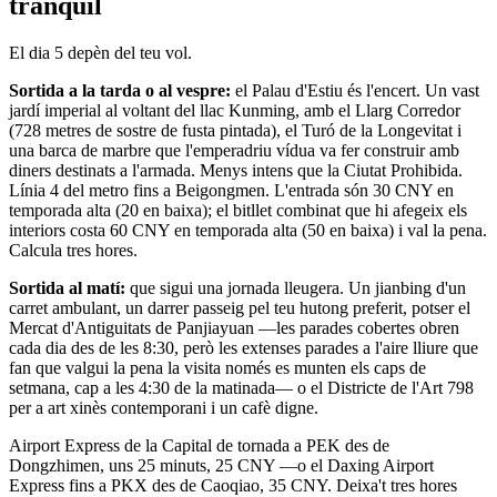
tranquil
El dia 5 depèn del teu vol.
Sortida a la tarda o al vespre:
el Palau d'Estiu és l'encert. Un vast
jardí imperial al voltant del llac Kunming, amb el Llarg Corredor
(728 metres de sostre de fusta pintada), el Turó de la Longevitat i
una barca de marbre que l'emperadriu vídua va fer construir amb
diners destinats a l'armada. Menys intens que la Ciutat Prohibida.
Línia 4 del metro fins a Beigongmen. L'entrada són 30 CNY en
temporada alta (20 en baixa); el bitllet combinat que hi afegeix els
interiors costa 60 CNY en temporada alta (50 en baixa) i val la pena.
Calcula tres hores.
Sortida al matí:
que sigui una jornada lleugera. Un jianbing d'un
carret ambulant, un darrer passeig pel teu hutong preferit, potser el
Mercat d'Antiguitats de Panjiayuan —les parades cobertes obren
cada dia des de les 8:30, però les extenses parades a l'aire lliure que
fan que valgui la pena la visita només es munten els caps de
setmana, cap a les 4:30 de la matinada— o el Districte de l'Art 798
per a art xinès contemporani i un cafè digne.
Airport Express de la Capital de tornada a PEK des de
Dongzhimen, uns 25 minuts, 25 CNY —o el Daxing Airport
Express fins a PKX des de Caoqiao, 35 CNY. Deixa't tres hores