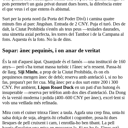
pots permetre't un guia privat durant dues hores, la diferència entre
el que veus i el que entens és abismal.
Surt per la porta nord (la Porta del Poder Diví) i camina quatre
minuts fins al parc Jingshan. Entrada de 2 CNY. Puja el turó. Des de
dalt, la Ciutat Prohibida s'estén als teus peus —teulades daurades,
una simetria axial perfecta, les torres del Tambor i de la Campana al
fons. Aquesta és la foto. No la de dins.
Sopar: ànec pequinès, i on anar de veritat
És la nit d'aquest àpat. Quanjude és el famós —una institució de 160
anys— però s'ha tornat massa turístic i l'ànec se'n ressent. Passa-hi
de llarg.
Siji Minfu
, a prop de la Ciutat Prohibida, és on els
pequinesos mengen ànec de debò; reserva amb antelació i, si no ho
fas, prepara't per fer cua. Mig ànec per a dos surt entre 200 i 300
CNY. Per ambient,
Liqun Roast Duck
en un pati d'un hutong és
insuperable —reserva per telèfon amb dos dies d'antelació. Da Dong
és la versió moderna i polida (400–600 CNY per ànec), excel·lent si
vols una vetllada més refinada.
Mira com el cuiner trinxa l'ànec a taula. Agafa una crep fina, unta-hi
salsa dolça de soja, afegeix-hi ceballot i cogombre, posa-hi dues
llesques de pell cruixent i carn, i enrotlla-ho ben tibant. La pell
hauria d'esclatar una mica en mossegar-la. Si no ho fa, l'ànec està