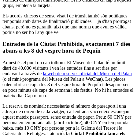
grups, emplena la targeta.
Els acords xinesos de sense visat i de trànsit també són polítiques
temporals amb dates de finalització publicades —ja s'han prorrogat
abans, però no és garantit, així que una norma que avui és vàlida
podria no ser-ho l'any que ve.
Entrades de la Ciutat Prohibida, exactament 7 dies
abans a les 8 del vespre hora de Pequín
Aquest és el punt on cau tothom. El Museu del Palau té un límit
diari de 40.000 visitants i ven les entrades fins a set dies per
endavant a través de
la web de reserves oficial del Museu del Palau
(o el mini-programa del Museu del Palau a WeChat). Les places
solen obrir-se cap a les 8 del vespre hora de Pequín i desapareixen
en pocs minuts els caps de setmana i els festius. No hi ha entrades el
mateix dia. Cap ni una.
La reserva és nominal: necessitaràs el número de passaport i una
adreça de correu de cada viatger, i a l'entrada s'accedeix escanejant
aquest mateix passaport, sense entrada de paper. Preu: 60 CNY per
persona en temporada alta (abril–octubre), 40 CNY en temporada
baixa, més 10 CNY per persona per a la Galeria del Tresor i la
Galeria dels Rellotges. I atenció:
la Ciutat Prohibida tanca els