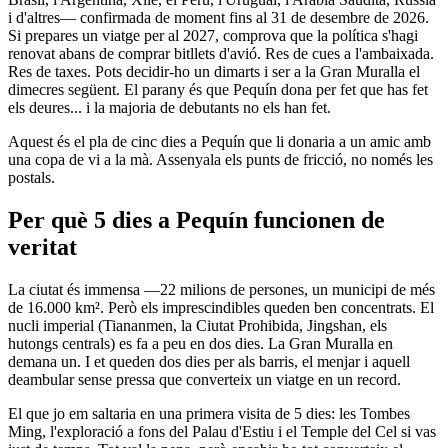
i d'altres— confirmada de moment fins al 31 de desembre de 2026.
Si prepares un viatge per al 2027, comprova que la política s'hagi
renovat abans de comprar bitllets d'avió. Res de cues a l'ambaixada.
Res de taxes. Pots decidir-ho un dimarts i ser a la Gran Muralla el
dimecres següent. El parany és que Pequín dona per fet que has fet
els deures... i la majoria de debutants no els han fet.
Aquest és el pla de cinc dies a Pequín que li donaria a un amic amb
una copa de vi a la mà. Assenyala els punts de fricció, no només les
postals.
Per què 5 dies a Pequín funcionen de
veritat
La ciutat és immensa —22 milions de persones, un municipi de més
de 16.000 km². Però els imprescindibles queden ben concentrats. El
nucli imperial (Tiananmen, la Ciutat Prohibida, Jingshan, els
hutongs centrals) es fa a peu en dos dies. La Gran Muralla en
demana un. I et queden dos dies per als barris, el menjar i aquell
deambular sense pressa que converteix un viatge en un record.
El que jo em saltaria en una primera visita de 5 dies: les Tombes
Ming, l'exploració a fons del Palau d'Estiu i el Temple del Cel si vas