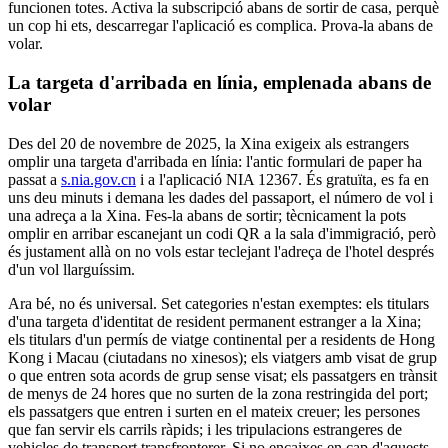
funcionen totes. Activa la subscripció abans de sortir de casa, perquè
un cop hi ets, descarregar l'aplicació es complica. Prova-la abans de
volar.
La targeta d'arribada en línia, emplenada abans de
volar
Des del 20 de novembre de 2025, la Xina exigeix als estrangers
omplir una targeta d'arribada en línia: l'antic formulari de paper ha
passat a
s.nia.gov.cn
i a l'aplicació NIA 12367. És gratuïta, es fa en
uns deu minuts i demana les dades del passaport, el número de vol i
una adreça a la Xina. Fes-la abans de sortir; tècnicament la pots
omplir en arribar escanejant un codi QR a la sala d'immigració, però
és justament allà on no vols estar teclejant l'adreça de l'hotel després
d'un vol llarguíssim.
Ara bé, no és universal. Set categories n'estan exemptes: els titulars
d'una targeta d'identitat de resident permanent estranger a la Xina;
els titulars d'un permís de viatge continental per a residents de Hong
Kong i Macau (ciutadans no xinesos); els viatgers amb visat de grup
o que entren sota acords de grup sense visat; els passatgers en trànsit
de menys de 24 hores que no surten de la zona restringida del port;
els passatgers que entren i surten en el mateix creuer; les persones
que fan servir els carrils ràpids; i les tripulacions estrangeres de
vehicles de transport transfronterer. Si no encaixes en cap d'aquests