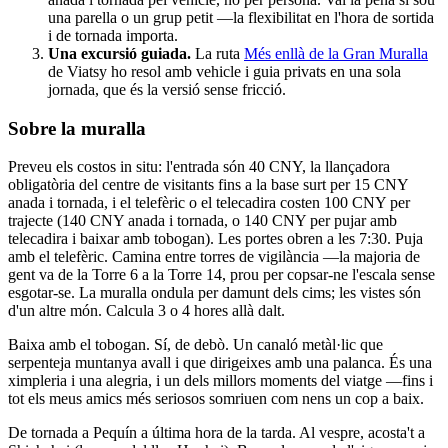
una parella o un grup petit —la flexibilitat en l'hora de sortida
i de tornada importa.
Una excursió guiada.
La ruta
Més enllà de la Gran Muralla
de Viatsy ho resol amb vehicle i guia privats en una sola
jornada, que és la versió sense fricció.
Sobre la muralla
Preveu els costos in situ: l'entrada són 40 CNY, la llançadora
obligatòria del centre de visitants fins a la base surt per 15 CNY
anada i tornada, i el telefèric o el telecadira costen 100 CNY per
trajecte (140 CNY anada i tornada, o 140 CNY per pujar amb
telecadira i baixar amb tobogan). Les portes obren a les 7:30. Puja
amb el telefèric. Camina entre torres de vigilància —la majoria de
gent va de la Torre 6 a la Torre 14, prou per copsar-ne l'escala sense
esgotar-se. La muralla ondula per damunt dels cims; les vistes són
d'un altre món. Calcula 3 o 4 hores allà dalt.
Baixa amb el tobogan. Sí, de debò. Un canaló metàl·lic que
serpenteja muntanya avall i que dirigeixes amb una palanca. És una
ximpleria i una alegria, i un dels millors moments del viatge —fins i
tot els meus amics més seriosos somriuen com nens un cop a baix.
De tornada a Pequín a última hora de la tarda. Al vespre, acosta't a