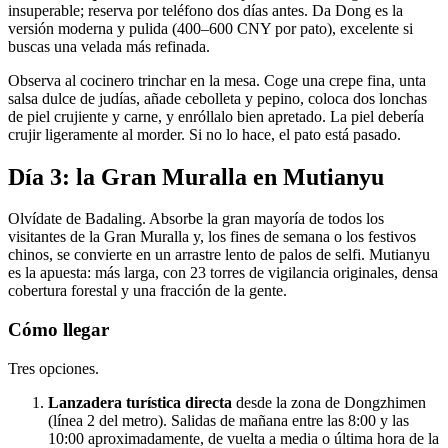
insuperable; reserva por teléfono dos días antes. Da Dong es la
versión moderna y pulida (400–600 CNY por pato), excelente si
buscas una velada más refinada.
Observa al cocinero trinchar en la mesa. Coge una crepe fina, unta
salsa dulce de judías, añade cebolleta y pepino, coloca dos lonchas
de piel crujiente y carne, y enróllalo bien apretado. La piel debería
crujir ligeramente al morder. Si no lo hace, el pato está pasado.
Día 3: la Gran Muralla en Mutianyu
Olvídate de Badaling. Absorbe la gran mayoría de todos los
visitantes de la Gran Muralla y, los fines de semana o los festivos
chinos, se convierte en un arrastre lento de palos de selfi. Mutianyu
es la apuesta: más larga, con 23 torres de vigilancia originales, densa
cobertura forestal y una fracción de la gente.
Cómo llegar
Tres opciones.
Lanzadera turística directa
desde la zona de Dongzhimen
(línea 2 del metro). Salidas de mañana entre las 8:00 y las
10:00 aproximadamente, de vuelta a media o última hora de la