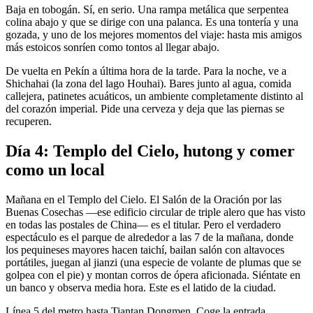
Baja en tobogán. Sí, en serio. Una rampa metálica que serpentea
colina abajo y que se dirige con una palanca. Es una tontería y una
gozada, y uno de los mejores momentos del viaje: hasta mis amigos
más estoicos sonríen como tontos al llegar abajo.
De vuelta en Pekín a última hora de la tarde. Para la noche, ve a
Shichahai (la zona del lago Houhai). Bares junto al agua, comida
callejera, patinetes acuáticos, un ambiente completamente distinto al
del corazón imperial. Pide una cerveza y deja que las piernas se
recuperen.
Día 4: Templo del Cielo, hutong y comer
como un local
Mañana en el Templo del Cielo. El Salón de la Oración por las
Buenas Cosechas —ese edificio circular de triple alero que has visto
en todas las postales de China— es el titular. Pero el verdadero
espectáculo es el parque de alrededor a las 7 de la mañana, donde
los pequineses mayores hacen taichí, bailan salón con altavoces
portátiles, juegan al jianzi (una especie de volante de plumas que se
golpea con el pie) y montan corros de ópera aficionada. Siéntate en
un banco y observa media hora. Este es el latido de la ciudad.
Línea 5 del metro hasta Tiantan Dongmen. Coge la entrada