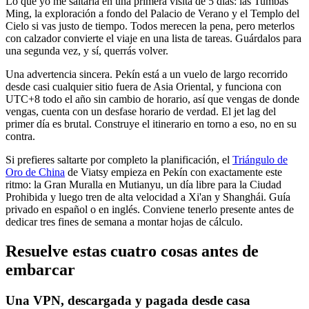
Lo que yo me saltaría en una primera visita de 5 días: las Tumbas
Ming, la exploración a fondo del Palacio de Verano y el Templo del
Cielo si vas justo de tiempo. Todos merecen la pena, pero meterlos
con calzador convierte el viaje en una lista de tareas. Guárdalos para
una segunda vez, y sí, querrás volver.
Una advertencia sincera. Pekín está a un vuelo de largo recorrido
desde casi cualquier sitio fuera de Asia Oriental, y funciona con
UTC+8 todo el año sin cambio de horario, así que vengas de donde
vengas, cuenta con un desfase horario de verdad. El jet lag del
primer día es brutal. Construye el itinerario en torno a eso, no en su
contra.
Si prefieres saltarte por completo la planificación, el
Triángulo de
Oro de China
de Viatsy empieza en Pekín con exactamente este
ritmo: la Gran Muralla en Mutianyu, un día libre para la Ciudad
Prohibida y luego tren de alta velocidad a Xi'an y Shanghái. Guía
privado en español o en inglés. Conviene tenerlo presente antes de
dedicar tres fines de semana a montar hojas de cálculo.
Resuelve estas cuatro cosas antes de
embarcar
Una VPN, descargada y pagada desde casa