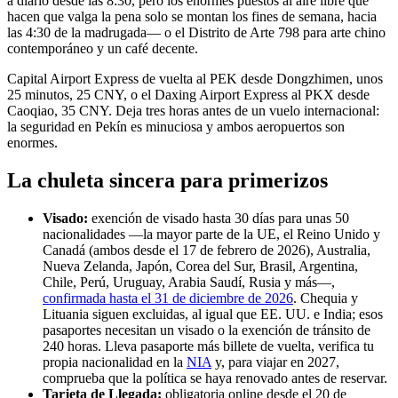
a diario desde las 8:30, pero los enormes puestos al aire libre que
hacen que valga la pena solo se montan los fines de semana, hacia
las 4:30 de la madrugada— o el Distrito de Arte 798 para arte chino
contemporáneo y un café decente.
Capital Airport Express de vuelta al PEK desde Dongzhimen, unos
25 minutos, 25 CNY, o el Daxing Airport Express al PKX desde
Caoqiao, 35 CNY. Deja tres horas antes de un vuelo internacional:
la seguridad en Pekín es minuciosa y ambos aeropuertos son
enormes.
La chuleta sincera para primerizos
Visado:
exención de visado hasta 30 días para unas 50
nacionalidades —la mayor parte de la UE, el Reino Unido y
Canadá (ambos desde el 17 de febrero de 2026), Australia,
Nueva Zelanda, Japón, Corea del Sur, Brasil, Argentina,
Chile, Perú, Uruguay, Arabia Saudí, Rusia y más—,
confirmada hasta el 31 de diciembre de 2026
. Chequia y
Lituania siguen excluidas, al igual que EE. UU. e India; esos
pasaportes necesitan un visado o la exención de tránsito de
240 horas. Lleva pasaporte más billete de vuelta, verifica tu
propia nacionalidad en la
NIA
y, para viajar en 2027,
comprueba que la política se haya renovado antes de reservar.
Tarjeta de Llegada:
obligatoria online desde el 20 de