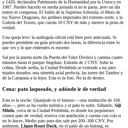
y 1420, declarados Patrimonio de la Humanidad por la Unesco en
1987. Puedes hacerlo en media jornada si no te paras, pero un día
entero te compensa. El Salón de la Suprema Armonía, el Muro de
los Nueve Dragones, los jardines imperiales del extremo norte, y la
Galería del Tesoro, que cuesta 10 CNY de más y merece la pena de
verdad.
Una queja leve: la audioguía oficial está bien pero anticuada. Si
puedes permitirte un guía privado dos horas, la diferencia entre lo
que ves y lo que entiendes es enorme.
Sal por la puerta norte (la Puerta del Valor Divino) y camina cuatro
minutos hasta el parque Jingshan. Entrada de 2 CNY. Sube la
colina. Desde arriba, la Ciudad Prohibida se extiende a tus pies:
tejados dorados, una simetría axial perfecta, las torres del Tambor y
de la Campana a lo lejos. Esta es la foto. No la de dentro.
Cena: pato laqueado, y adónde ir de verdad
Esta es la noche. Quanjude es el famoso —una institución de 160
años—, pero se ha vuelto turístico y el pato lo sufre. Sáltatelo.
Siji
Minfu
, cerca de la Ciudad Prohibida, es donde los pequineses
comen pato de verdad; reserva con antelación y cuenta con cola si
no lo haces. Medio pato para dos sale por 200–300 CNY. Por
ambiente,
Liqun Roast Duck
, en el patio de un hutong, es