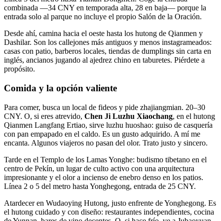
combinada —34 CNY en temporada alta, 28 en baja— porque la
entrada solo al parque no incluye el propio Salón de la Oración.
Desde ahí, camina hacia el oeste hasta los hutong de Qianmen y
Dashilar. Son los callejones más antiguos y menos instagrameados:
casas con patio, barberos locales, tiendas de dumplings sin carta en
inglés, ancianos jugando al ajedrez chino en taburetes. Piérdete a
propósito.
Comida y la opción valiente
Para comer, busca un local de fideos y pide zhajiangmian. 20–30
CNY. O, si eres atrevido,
Chen Ji Luzhu Xiaochang
, en el hutong
Qianmen Langfang Ertiao, sirve luzhu huoshao: guiso de casquería
con pan empapado en el caldo. Es un gusto adquirido. A mí me
encanta. Algunos viajeros no pasan del olor. Trato justo y sincero.
Tarde en el Templo de los Lamas Yonghe: budismo tibetano en el
centro de Pekín, un lugar de culto activo con una arquitectura
impresionante y el olor a incienso de enebro denso en los patios.
Línea 2 o 5 del metro hasta Yonghegong, entrada de 25 CNY.
Atardecer en Wudaoying Hutong, justo enfrente de Yonghegong. Es
el hutong cuidado y con diseño: restaurantes independientes, cocina
de Yunnan, bares de vino decentes. O, si hace frío, ve a Jubaoyuan,