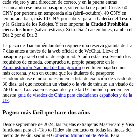
cada viajero y una dirección de correo, y en la puerta entras
escaneando ese mismo pasaporte, sin entrada de papel. Coste: 60
CNY por persona en temporada alta (abril–octubre), 40 CNY en
temporada baja, más 10 CNY por cabeza para la Galería del Tesoro
y la Galería de los Relojes. Y esto importa:
la Ciudad Prohibida
cierra los lunes
(salvo festivos). Si tu Día 2 cae en lunes, cambia el
Día 2 por el Día 3.
La plaza de Tiananmén también requiere una reserva gratuita de 1 a
7 días antes a través de la web oficial o de WeChat. Lleva el
pasaporte para el control de seguridad. Si aún estás resolviendo los
requisitos de entrada, comprueba tu propio pasaporte en la
Administración Nacional de Inmigración
o en tu embajada china
más cercana, y ten en cuenta que los titulares de pasaporte
estadounidense e indio no están en la lista de exención de visado de
30 días, así que necesitan un visado o la vía de tránsito sin visado de
240 horas. Los viajeros españoles y de la UE también pueden leer
nuestra
guía de visados de China para ciudadanos españoles y de la
UE
.
Pagos: más fácil que hace dos años
Desde septiembre de 2024, las tarjetas extranjeras Mastercard y Visa
funcionan para el «Tap to Ride» sin contacto en todas las líneas del
metro de Pekín, según el
Gobierno Municipal de Pekín
. Para