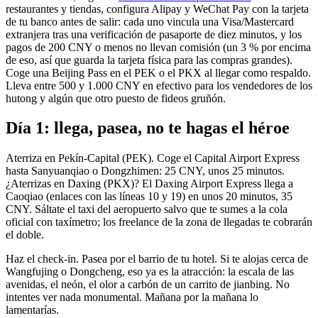
restaurantes y tiendas, configura Alipay y WeChat Pay con la tarjeta
de tu banco antes de salir: cada uno vincula una Visa/Mastercard
extranjera tras una verificación de pasaporte de diez minutos, y los
pagos de 200 CNY o menos no llevan comisión (un 3 % por encima
de eso, así que guarda la tarjeta física para las compras grandes).
Coge una Beijing Pass en el PEK o el PKX al llegar como respaldo.
Lleva entre 500 y 1.000 CNY en efectivo para los vendedores de los
hutong y algún que otro puesto de fideos gruñón.
Día 1: llega, pasea, no te hagas el héroe
Aterriza en Pekín-Capital (PEK). Coge el Capital Airport Express
hasta Sanyuanqiao o Dongzhimen: 25 CNY, unos 25 minutos.
¿Aterrizas en Daxing (PKX)? El Daxing Airport Express llega a
Caoqiao (enlaces con las líneas 10 y 19) en unos 20 minutos, 35
CNY. Sáltate el taxi del aeropuerto salvo que te sumes a la cola
oficial con taxímetro; los freelance de la zona de llegadas te cobrarán
el doble.
Haz el check-in. Pasea por el barrio de tu hotel. Si te alojas cerca de
Wangfujing o Dongcheng, eso ya es la atracción: la escala de las
avenidas, el neón, el olor a carbón de un carrito de jianbing. No
intentes ver nada monumental. Mañana por la mañana lo
lamentarías.