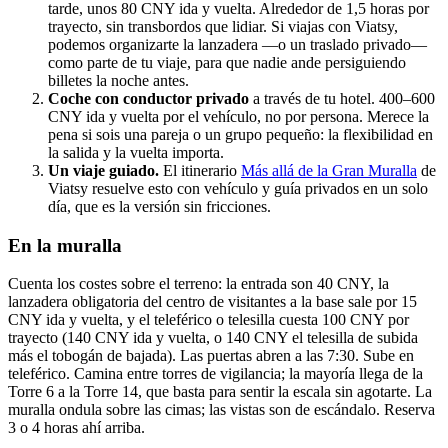
tarde, unos 80 CNY ida y vuelta. Alrededor de 1,5 horas por
trayecto, sin transbordos que lidiar. Si viajas con Viatsy,
podemos organizarte la lanzadera —o un traslado privado—
como parte de tu viaje, para que nadie ande persiguiendo
billetes la noche antes.
Coche con conductor privado
a través de tu hotel. 400–600
CNY ida y vuelta por el vehículo, no por persona. Merece la
pena si sois una pareja o un grupo pequeño: la flexibilidad en
la salida y la vuelta importa.
Un viaje guiado.
El itinerario
Más allá de la Gran Muralla
de
Viatsy resuelve esto con vehículo y guía privados en un solo
día, que es la versión sin fricciones.
En la muralla
Cuenta los costes sobre el terreno: la entrada son 40 CNY, la
lanzadera obligatoria del centro de visitantes a la base sale por 15
CNY ida y vuelta, y el teleférico o telesilla cuesta 100 CNY por
trayecto (140 CNY ida y vuelta, o 140 CNY el telesilla de subida
más el tobogán de bajada). Las puertas abren a las 7:30. Sube en
teleférico. Camina entre torres de vigilancia; la mayoría llega de la
Torre 6 a la Torre 14, que basta para sentir la escala sin agotarte. La
muralla ondula sobre las cimas; las vistas son de escándalo. Reserva
3 o 4 horas ahí arriba.