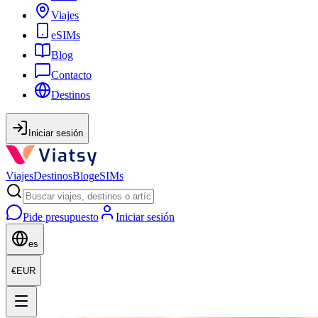
Viajes
eSIMs
Blog
Contacto
Destinos
Iniciar sesión
Viajes
Destinos
Blog
eSIMs
Pide presupuesto
Iniciar sesión
es
€
EUR