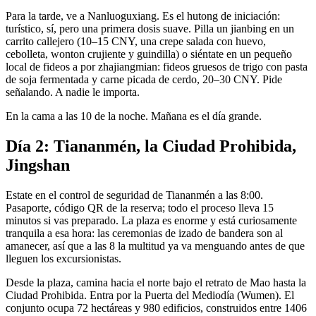
Para la tarde, ve a Nanluoguxiang. Es el hutong de iniciación:
turístico, sí, pero una primera dosis suave. Pilla un jianbing en un
carrito callejero (10–15 CNY, una crepe salada con huevo,
cebolleta, wonton crujiente y guindilla) o siéntate en un pequeño
local de fideos a por zhajiangmian: fideos gruesos de trigo con pasta
de soja fermentada y carne picada de cerdo, 20–30 CNY. Pide
señalando. A nadie le importa.
En la cama a las 10 de la noche. Mañana es el día grande.
Día 2: Tiananmén, la Ciudad Prohibida,
Jingshan
Estate en el control de seguridad de Tiananmén a las 8:00.
Pasaporte, código QR de la reserva; todo el proceso lleva 15
minutos si vas preparado. La plaza es enorme y está curiosamente
tranquila a esa hora: las ceremonias de izado de bandera son al
amanecer, así que a las 8 la multitud ya va menguando antes de que
lleguen los excursionistas.
Desde la plaza, camina hacia el norte bajo el retrato de Mao hasta la
Ciudad Prohibida. Entra por la Puerta del Mediodía (Wumen). El
conjunto ocupa 72 hectáreas y 980 edificios, construidos entre 1406