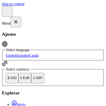
Skip to content
Menú
Ajustes
Select language
English
Español
Català
Select currency
$
USD
€
EUR
£
GBP
Explorar
Inicio