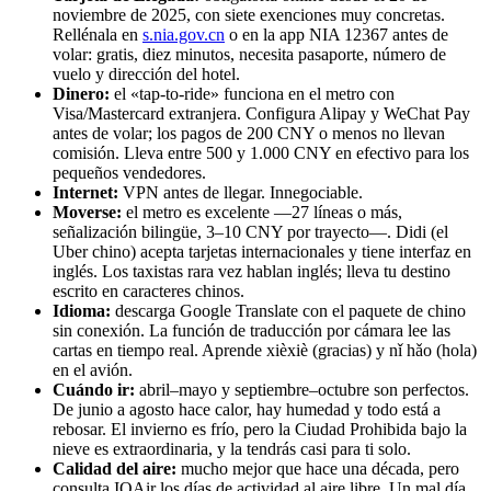
noviembre de 2025, con siete exenciones muy concretas.
Rellénala en
s.nia.gov.cn
o en la app NIA 12367 antes de
volar: gratis, diez minutos, necesita pasaporte, número de
vuelo y dirección del hotel.
Dinero:
el «tap-to-ride» funciona en el metro con
Visa/Mastercard extranjera. Configura Alipay y WeChat Pay
antes de volar; los pagos de 200 CNY o menos no llevan
comisión. Lleva entre 500 y 1.000 CNY en efectivo para los
pequeños vendedores.
Internet:
VPN antes de llegar. Innegociable.
Moverse:
el metro es excelente —27 líneas o más,
señalización bilingüe, 3–10 CNY por trayecto—. Didi (el
Uber chino) acepta tarjetas internacionales y tiene interfaz en
inglés. Los taxistas rara vez hablan inglés; lleva tu destino
escrito en caracteres chinos.
Idioma:
descarga Google Translate con el paquete de chino
sin conexión. La función de traducción por cámara lee las
cartas en tiempo real. Aprende xièxiè (gracias) y nǐ hǎo (hola)
en el avión.
Cuándo ir:
abril–mayo y septiembre–octubre son perfectos.
De junio a agosto hace calor, hay humedad y todo está a
rebosar. El invierno es frío, pero la Ciudad Prohibida bajo la
nieve es extraordinaria, y la tendrás casi para ti solo.
Calidad del aire:
mucho mejor que hace una década, pero
consulta IQAir los días de actividad al aire libre. Un mal día