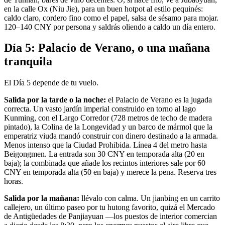
en la calle Ox (Niu Jie), para un buen hotpot al estilo pequinés:
caldo claro, cordero fino como el papel, salsa de sésamo para mojar.
120–140 CNY por persona y saldrás oliendo a caldo un día entero.
Día 5: Palacio de Verano, o una mañana
tranquila
El Día 5 depende de tu vuelo.
Salida por la tarde o la noche:
el Palacio de Verano es la jugada
correcta. Un vasto jardín imperial construido en torno al lago
Kunming, con el Largo Corredor (728 metros de techo de madera
pintado), la Colina de la Longevidad y un barco de mármol que la
emperatriz viuda mandó construir con dinero destinado a la armada.
Menos intenso que la Ciudad Prohibida. Línea 4 del metro hasta
Beigongmen. La entrada son 30 CNY en temporada alta (20 en
baja); la combinada que añade los recintos interiores sale por 60
CNY en temporada alta (50 en baja) y merece la pena. Reserva tres
horas.
Salida por la mañana:
llévalo con calma. Un jianbing en un carrito
callejero, un último paseo por tu hutong favorito, quizá el Mercado
de Antigüedades de Panjiayuan —los puestos de interior comercian