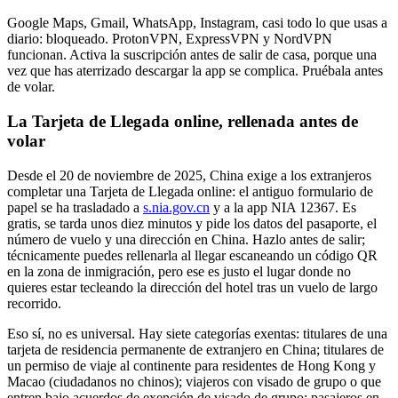
Google Maps, Gmail, WhatsApp, Instagram, casi todo lo que usas a
diario: bloqueado. ProtonVPN, ExpressVPN y NordVPN
funcionan. Activa la suscripción antes de salir de casa, porque una
vez que has aterrizado descargar la app se complica. Pruébala antes
de volar.
La Tarjeta de Llegada online, rellenada antes de
volar
Desde el 20 de noviembre de 2025, China exige a los extranjeros
completar una Tarjeta de Llegada online: el antiguo formulario de
papel se ha trasladado a
s.nia.gov.cn
y a la app NIA 12367. Es
gratis, se tarda unos diez minutos y pide los datos del pasaporte, el
número de vuelo y una dirección en China. Hazlo antes de salir;
técnicamente puedes rellenarla al llegar escaneando un código QR
en la zona de inmigración, pero ese es justo el lugar donde no
quieres estar tecleando la dirección del hotel tras un vuelo de largo
recorrido.
Eso sí, no es universal. Hay siete categorías exentas: titulares de una
tarjeta de residencia permanente de extranjero en China; titulares de
un permiso de viaje al continente para residentes de Hong Kong y
Macao (ciudadanos no chinos); viajeros con visado de grupo o que
entren bajo acuerdos de exención de visado de grupo; pasajeros en