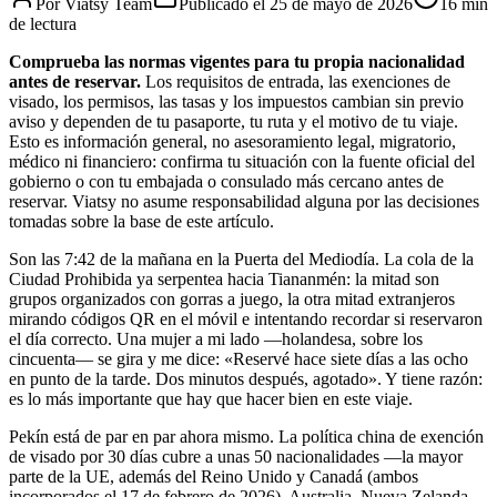
Por
Viatsy Team
Publicado el
25 de mayo de 2026
16 min
de lectura
Comprueba las normas vigentes para tu propia nacionalidad
antes de reservar.
Los requisitos de entrada, las exenciones de
visado, los permisos, las tasas y los impuestos cambian sin previo
aviso y dependen de tu pasaporte, tu ruta y el motivo de tu viaje.
Esto es información general, no asesoramiento legal, migratorio,
médico ni financiero: confirma tu situación con la fuente oficial del
gobierno o con tu embajada o consulado más cercano antes de
reservar. Viatsy no asume responsabilidad alguna por las decisiones
tomadas sobre la base de este artículo.
Son las 7:42 de la mañana en la Puerta del Mediodía. La cola de la
Ciudad Prohibida ya serpentea hacia Tiananmén: la mitad son
grupos organizados con gorras a juego, la otra mitad extranjeros
mirando códigos QR en el móvil e intentando recordar si reservaron
el día correcto. Una mujer a mi lado —holandesa, sobre los
cincuenta— se gira y me dice: «Reservé hace siete días a las ocho
en punto de la tarde. Dos minutos después, agotado». Y tiene razón:
es lo más importante que hay que hacer bien en este viaje.
Pekín está de par en par ahora mismo. La política china de exención
de visado por 30 días cubre a unas 50 nacionalidades —la mayor
parte de la UE, además del Reino Unido y Canadá (ambos
incorporados el 17 de febrero de 2026), Australia, Nueva Zelanda,