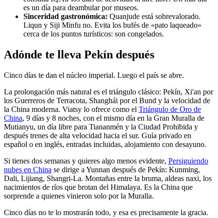
es un día para deambular por museos.
Sinceridad gastronómica:
Quanjude está sobrevalorado.
Liqun y Siji Minfu no. Evita los bufés de «pato laqueado»
cerca de los puntos turísticos: son congelados.
Adónde te lleva Pekín después
Cinco días te dan el núcleo imperial. Luego el país se abre.
La prolongación más natural es el triángulo clásico: Pekín, Xi'an por
los Guerreros de Terracota, Shanghái por el Bund y la velocidad de
la China moderna. Viatsy lo ofrece como el
Triángulo de Oro de
China
, 9 días y 8 noches, con el mismo día en la Gran Muralla de
Mutianyu, un día libre para Tiananmén y la Ciudad Prohibida y
después trenes de alta velocidad hacia el sur. Guía privado en
español o en inglés, entradas incluidas, alojamiento con desayuno.
Si tienes dos semanas y quieres algo menos evidente,
Persiguiendo
nubes en China
se dirige a Yunnan después de Pekín: Kunming,
Dali, Lijiang, Shangri-La. Montañas entre la bruma, aldeas naxi, los
nacimientos de ríos que brotan del Himalaya. Es la China que
sorprende a quienes vinieron solo por la Muralla.
Cinco días no te lo mostrarán todo, y esa es precisamente la gracia.