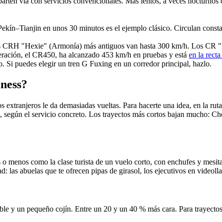
en vía con servicios convencionales. Más lentos, a veces nocturnos c
Pekín–Tianjin en unos 30 minutos es el ejemplo clásico. Circulan consta
enes CRH "Hexie" (Armonía) más antiguos van hasta 300 km/h. Los CR 
neración, el CR450, ha alcanzado 453 km/h en pruebas y está
en la recta
 Si puedes elegir un tren G Fuxing en un corredor principal, hazlo.
iness?
los extranjeros le da demasiadas vueltas. Para hacerte una idea, en la ru
 según el servicio concreto. Los trayectos más cortos bajan mucho: 
o menos como la clase turista de un vuelo corto, con enchufes y mesita
 las abuelas que te ofrecen pipas de girasol, los ejecutivos en videolla
ble y un pequeño cojín. Entre un 20 y un 40 % más cara. Para trayectos 