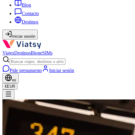
Blog
Contacto
Destinos
Iniciar sesión
Viajes
Destinos
Blog
eSIMs
Pide presupuesto
Iniciar sesión
es
€
EUR