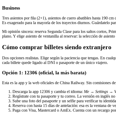
Business
Tres asientos por fila (2+1), asientos de cuero abatibles hasta 190 cm
Es exagerado para la mayoría de los trayectos diurnos. Guárdatelo pa
Mi opinión sincera: reserva Segunda Clase para los saltos cortos, Pri
plano. Y elige asiento de ventanilla al reservar: la selección de asiento 
Cómo comprar billetes siendo extranjero
Dos opciones realistas. Elige según la paciencia que tengas. En cualqui
cada billete quede ligado al DNI o pasaporte de un único viajero.
Opción 1: 12306 (oficial, la más barata)
Esta es la app y la web oficiales de China Railway. Sin comisiones de
Descarga la app 12306 y cambia el idioma:
Me → Settings → V
Regístrate con tu pasaporte y tu correo. La versión en inglés n
Sube una foto del pasaporte y un selfie para verificar tu ident
Reserva con hasta 15 días de antelación: esa es la ventana de ve
Paga con Visa, Mastercard o AmEx. Cuenta con un recargo por 