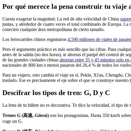
Por qué merece la pena construir tu viaje 
Cuesta exagerar la magnitud. La red de alta velocidad de China
super
juntas, y alrededor de cuatro veces el total combinado de Europa. La 
conecten cualquier área metropolitana de cierto tamaño.
Los ferrocarriles chinos registraron
4.590 millones de viajes de pasaj
Pero el argumento práctico es más sencillo que las cifras. Para cualqu
antes de la salida (no dos horas), te ahorras el paripé del control de se
de las grandes ciudades chinas
ahorran entre 35 y 45 minutos solo en 
nacionales de 800 km o menos pasaron del 26,4 % de todos los vuelos
Para un viajero, esto cambia el viaje en sí. Pekín, Xi'an, Chengdu, C
traslado. Ese es precisamente el eje sobre el que se construye nuestro
Descifrar los tipos de tren: G, D y C
La letra de tu billete no es decorativa. Te dice la velocidad, el tipo d
Trenes G (高速,
Gāosù
)
son los protagonistas. Hasta 350 km/h sobre
coge un G.