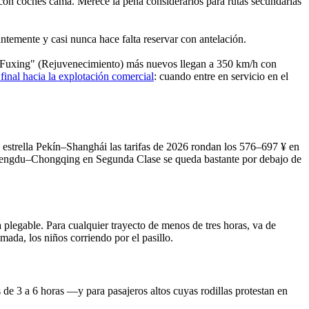
on coches cama. Merece la pena considerarlos para rutas secundarias
ntemente y casi nunca hace falta reservar con antelación.
"Fuxing" (Rejuvenecimiento) más nuevos llegan a 350 km/h con
 final hacia la explotación comercial
: cuando entre en servicio en el
ta estrella Pekín–Shanghái las tarifas de 2026 rondan los 576–697 ¥ en
Chengdu–Chongqing en Segunda Clase se queda bastante por debajo de
 plegable. Para cualquier trayecto de menos de tres horas, va de
mada, los niños corriendo por el pasillo.
de 3 a 6 horas —y para pasajeros altos cuyas rodillas protestan en