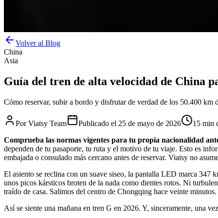
Volver al Blog
China
Asia
Guía del tren de alta velocidad de China p
Cómo reservar, subir a bordo y disfrutar de verdad de los 50.400 km de 
Por
Viatsy Team
Publicado el
25 de mayo de 2026
15 min d
Comprueba las normas vigentes para tu propia nacionalidad ante
dependen de tu pasaporte, tu ruta y el motivo de tu viaje. Esto es info
embajada o consulado más cercano antes de reservar. Viatsy no asume r
El asiento se reclina con un suave siseo, la pantalla LED marca 347 km
unos picos kársticos broten de la nada como dientes rotos. Ni turbule
traído de casa. Salimos del centro de Chongqing hace veinte minutos.
Así se siente una mañana en tren G en 2026. Y, sinceramente, una ve