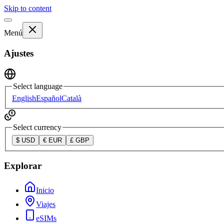
Skip to content
Menú
Ajustes
Select language
English
Español
Català
Select currency
$
USD
€
EUR
£
GBP
Explorar
Inicio
Viajes
eSIMs