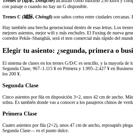
Trenes D (动车,
Dòngchē
)
alcanzan como máximo 250 km/h y compart
con paisaje o cuando no hay un G disponible.
Trenes C (城际,
Chéngjì
)
son saltos cortos entre ciudades cercanas. 
Hay también una brecha generacional dentro de esas letras. Los tr
mejores asientos, mejor wifi y más enchufes. El Fuxing de nueva ge
corredor Pekín–Shanghái, será el tren comercial más rápido del mundo.
Elegir tu asiento: ¿segunda, primera o bus
El sistema de clases en los trenes G/D/C es sencillo, y la mayoría de 
Segunda Clase, 967–1.115 ¥ en Primera y 1.995–2.427 ¥ en Business,
los 200 ¥.
Segunda Clase
Cinco asientos por fila en disposición 3+2, unos 42 cm de ancho. Más 
sobra. Es también donde vas a conocer a los pasajeros chinos de verdad:
Primera Clase
Cuatro asientos por fila (2+2), unos 47 cm de ancho, reposapiés plega
Segunda Clase— es el punto dulce.