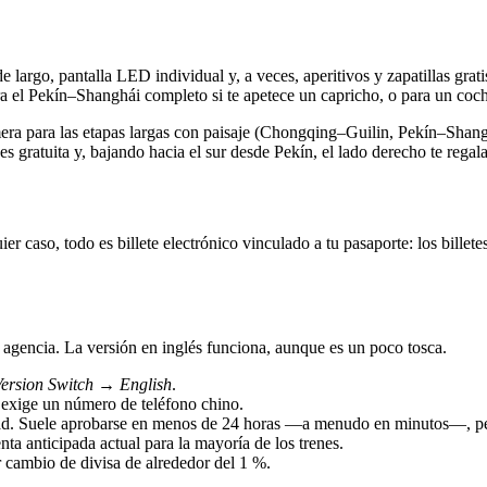
 de largo, pantalla LED individual y, a veces, aperitivos y zapatillas g
ra el Pekín–Shanghái completo si te apetece un capricho, o para un coc
mera para las etapas largas con paisaje (Chongqing–Guilin, Pekín–Shangh
es gratuita y, bajando hacia el sur desde Pekín, el lado derecho te regala 
er caso, todo es billete electrónico vinculado a tu pasaporte: los bille
 agencia. La versión en inglés funciona, aunque es un poco tosca.
ersion Switch → English
.
o exige un número de teléfono chino.
idad. Suele aprobarse en menos de 24 horas —a menudo en minutos—, pero 
nta anticipada actual para la mayoría de los trenes.
cambio de divisa de alrededor del 1 %.