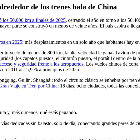
alrededor de los trenes bala de China
ó los 50.000 km a finales de 2025
, cerrando el año en torno a los 50.4
mayor parte se construyó en menos de veinte años. El país aspira a llega
eros en 2025
: más desplazamientos en un solo año que habitantes hay en 
ier trayecto de menos de 800 km, la alta velocidad le gana al avión de p
guridad (los zapatos puestos, el cinturón puesto, el portátil dentro de la 
acceso y seguridad frente a los aeropuertos
. Los vuelos chinos de corta 
 en 2011 al 15,9 % a principios de 2025.
hongqing, Guilin, Shanghái: todo el circuito clásico se enhebra por tren
Gran Viaje en Tren por China
: 16 días, ocho ciudades, todas las conexi
e ruta y, más o menos, qué estás pagando.
 vías dedicadas sin balasto, solo de día, conectando grandes pares de