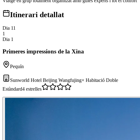
Viatge en grup totalment organitzat amb guies experts i tot el confort
Itinerari detallat
Dia 1
1
1
Dia 1
Primeres impressions de la Xina
Pequín
Sunworld Hotel Beijing Wangfujing
×
Habitació Doble
Estàndard
4 estrelles