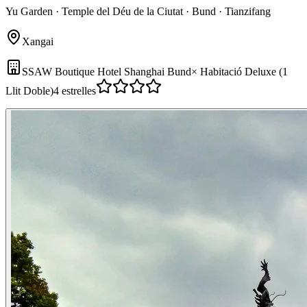
Yu Garden · Temple del Déu de la Ciutat · Bund · Tianzifang
Xangai
SSAW Boutique Hotel Shanghai Bund
×
Habitació Deluxe (1
Llit Doble)
4 estrelles