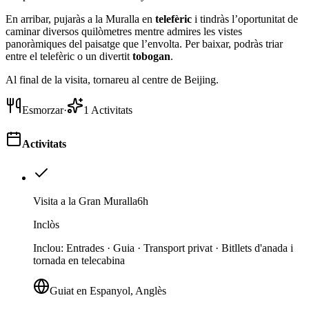
En arribar, pujaràs a la Muralla en
telefèric
i tindràs l’oportunitat de
caminar diversos quilòmetres mentre admires les vistes
panoràmiques del paisatge que l’envolta. Per baixar, podràs triar
entre el telefèric o un divertit
tobogan
.
Al final de la visita, tornareu al centre de Beijing.
Esmorzar
·
1
Activitats
Activitats
Visita a la Gran Muralla
6h
Inclòs
Inclou
:
Entrades · Guia · Transport privat · Bitllets d'anada i
tornada en telecabina
Guiat en Espanyol, Anglès