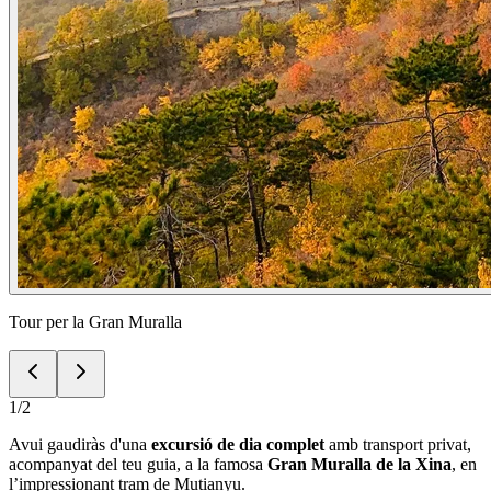
Tour per la Gran Muralla
1
/
2
Avui gaudiràs d'una
excursió de dia complet
amb transport privat,
acompanyat del teu guia, a la famosa
Gran Muralla de la Xina
, en
l’impressionant tram de Mutianyu.