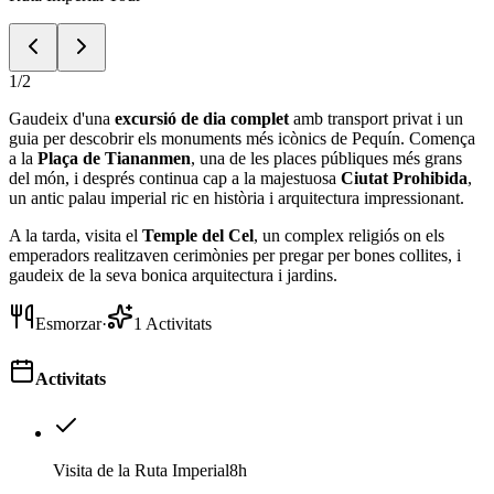
1
/
2
Gaudeix d'una
excursió de dia complet
amb transport privat i un
guia per descobrir els monuments més icònics de Pequín. Comença
a la
Plaça de Tiananmen
, una de les places públiques més grans
del món, i després continua cap a la majestuosa
Ciutat Prohibida
,
un antic palau imperial ric en història i arquitectura impressionant.
A la tarda, visita el
Temple del Cel
, un complex religiós on els
emperadors realitzaven cerimònies per pregar per bones collites, i
gaudeix de la seva bonica arquitectura i jardins.
Esmorzar
·
1
Activitats
Activitats
Visita de la Ruta Imperial
8h