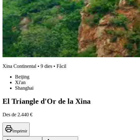
Xina Continental • 9 dies • Fàcil
Beijing
Xi'an
Shanghai
El Triangle d'Or de la Xina
Des de
2.440 €
Imprimir