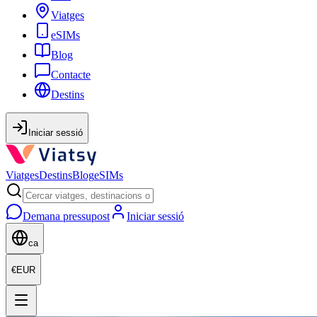
Viatges
eSIMs
Blog
Contacte
Destins
Iniciar sessió
Viatges
Destins
Blog
eSIMs
Demana pressupost
Iniciar sessió
ca
€
EUR