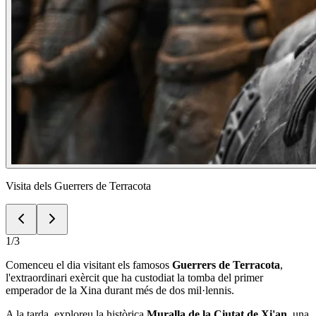
Visita dels Guerrers de Terracota
1
/
3
Comenceu el dia visitant els famosos
Guerrers de Terracota
,
l'extraordinari exèrcit que ha custodiat la tomba del primer
emperador de la Xina durant més de dos mil·lennis.
A la tarda, exploreu la històrica
Muralla de la Ciutat de Xi'an
, una