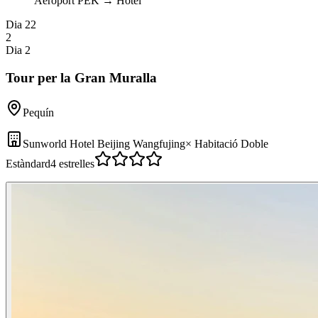
Aeroport PEK
→
Hotel
Dia 2
2
2
Dia 2
Tour per la Gran Muralla
Pequín
Sunworld Hotel Beijing Wangfujing
×
Habitació Doble
Estàndard
4 estrelles