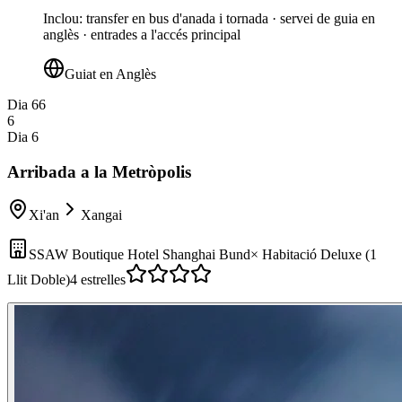
Inclou
:
transfer en bus d'anada i tornada · servei de guia en
anglès · entrades a l'accés principal
Guiat en Anglès
Dia 6
6
6
Dia 6
Arribada a la Metròpolis
Xi'an
Xangai
SSAW Boutique Hotel Shanghai Bund
×
Habitació Deluxe (1
Llit Doble)
4 estrelles