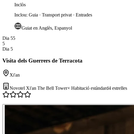
Inclòs
Inclou
:
Guia · Transport privat · Entrades
Guiat en Anglès, Espanyol
Dia 5
5
5
Dia 5
Visita dels Guerrers de Terracota
Xi'an
Novotel Xi'an The Bell Tower
×
Habitació estàndard
4 estrelles