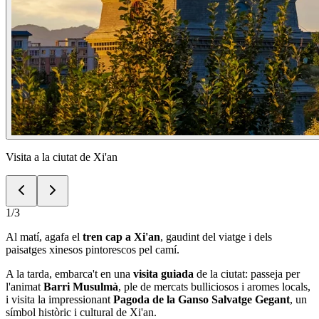
Visita a la ciutat de Xi'an
1
/
3
Al matí, agafa el
tren cap a Xi'an
, gaudint del viatge i dels
paisatges xinesos pintorescos pel camí.
A la tarda, embarca't en una
visita guiada
de la ciutat: passeja per
l'animat
Barri Musulmà
, ple de mercats bulliciosos i aromes locals,
i visita la impressionant
Pagoda de la Ganso Salvatge Gegant
, un
símbol històric i cultural de Xi'an.