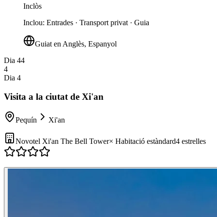
Inclòs
Inclou
:
Entrades · Transport privat · Guia
Guiat en Anglès, Espanyol
Dia 4
4
4
Dia 4
Visita a la ciutat de Xi'an
Pequín
Xi'an
Novotel Xi'an The Bell Tower
×
Habitació estàndard
4 estrelles