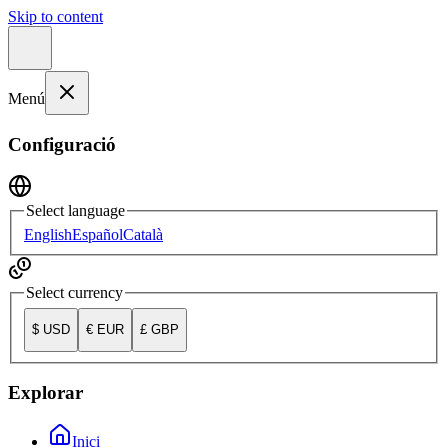
Skip to content
Menú
Configuració
Select language
English
Español
Català
Select currency
$
USD
€
EUR
£
GBP
Explorar
Inici