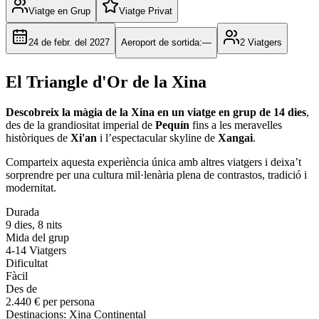
Viatge en Grup
Viatge Privat
24 de febr. del 2027
Aeroport de sortida
:
—
2
Viatgers
El Triangle d'Or de la Xina
Descobreix la màgia de la Xina en un viatge en grup de 14 dies
,
des de la grandiositat imperial de
Pequín
fins a les meravelles
històriques de
Xi'an
i l’espectacular skyline de
Xangai
.
Comparteix aquesta experiència única amb altres viatgers i deixa’t
sorprendre per una cultura mil·lenària plena de contrastos, tradició i
modernitat.
Durada
9
dies
,
8
nits
Mida del grup
4-14
Viatgers
Dificultat
Fàcil
Des de
2.440 €
per persona
Destinacions
:
Xina Continental