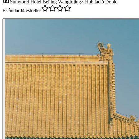
Sunworld Hotel Beijing Wangfujing
×
Habitació Doble
Estàndard
4 estrelles