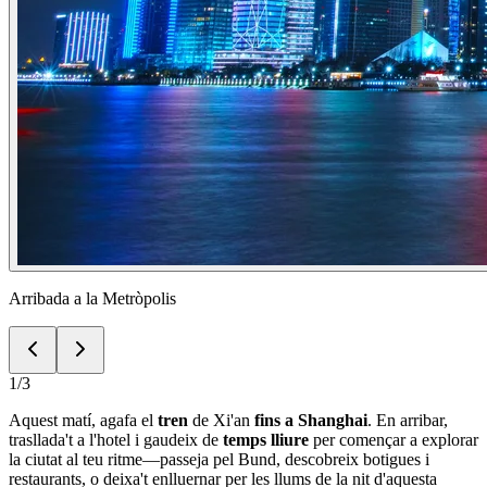
Arribada a la Metròpolis
1
/
3
Aquest matí, agafa el
tren
de Xi'an
fins a Shanghai
. En arribar,
trasllada't a l'hotel i gaudeix de
temps lliure
per començar a explorar
la ciutat al teu ritme—passeja pel Bund, descobreix botigues i
restaurants, o deixa't enlluernar per les llums de la nit d'aquesta