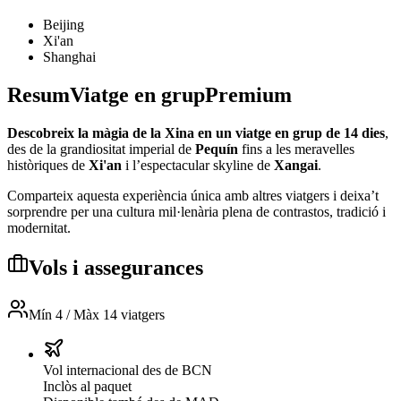
Beijing
Xi'an
Shanghai
Resum
Viatge en grup
Premium
Descobreix la màgia de la Xina en un viatge en grup de 14 dies
,
des de la grandiositat imperial de
Pequín
fins a les meravelles
històriques de
Xi'an
i l’espectacular skyline de
Xangai
.
Comparteix aquesta experiència única amb altres viatgers i deixa’t
sorprendre per una cultura mil·lenària plena de contrastos, tradició i
modernitat.
Vols i assegurances
Mín 4 / Màx 14 viatgers
Vol internacional des de BCN
Inclòs al paquet